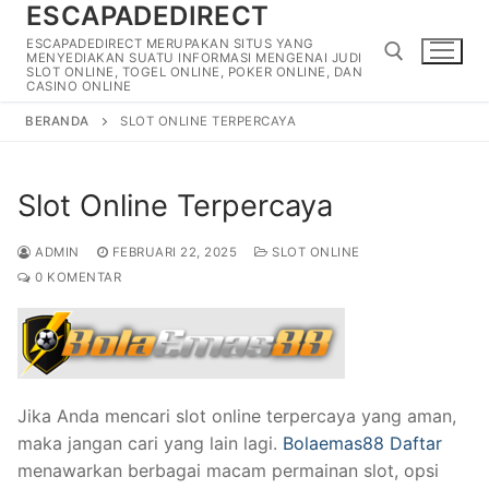
ESCAPADEDIRECT
Lompat
ke
ESCAPADEDIRECT MERUPAKAN SITUS YANG
MENYEDIAKAN SUATU INFORMASI MENGENAI JUDI
konten
SLOT ONLINE, TOGEL ONLINE, POKER ONLINE, DAN
CASINO ONLINE
BERANDA
SLOT ONLINE TERPERCAYA
Cari:
Slot Online Terpercaya
ADMIN
FEBRUARI 22, 2025
SLOT ONLINE
0 KOMENTAR
Jika Anda mencari slot online terpercaya yang aman,
maka jangan cari yang lain lagi.
Bolaemas88 Daftar
menawarkan berbagai macam permainan slot, opsi