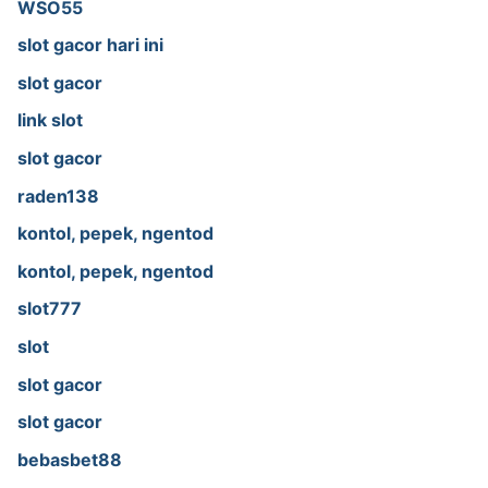
WSO55
slot gacor hari ini
slot gacor
link slot
slot gacor
raden138
kontol, pepek, ngentod
kontol, pepek, ngentod
slot777
slot
slot gacor
slot gacor
bebasbet88