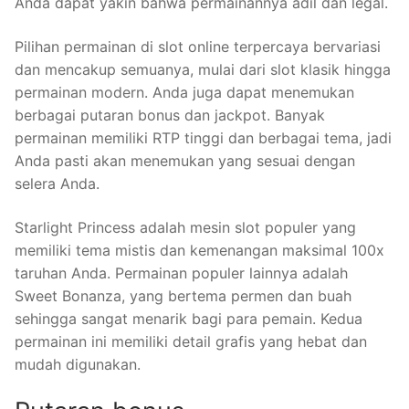
Anda dapat yakin bahwa permainannya adil dan legal.
Pilihan permainan di slot online terpercaya bervariasi
dan mencakup semuanya, mulai dari slot klasik hingga
permainan modern. Anda juga dapat menemukan
berbagai putaran bonus dan jackpot. Banyak
permainan memiliki RTP tinggi dan berbagai tema, jadi
Anda pasti akan menemukan yang sesuai dengan
selera Anda.
Starlight Princess adalah mesin slot populer yang
memiliki tema mistis dan kemenangan maksimal 100x
taruhan Anda. Permainan populer lainnya adalah
Sweet Bonanza, yang bertema permen dan buah
sehingga sangat menarik bagi para pemain. Kedua
permainan ini memiliki detail grafis yang hebat dan
mudah digunakan.