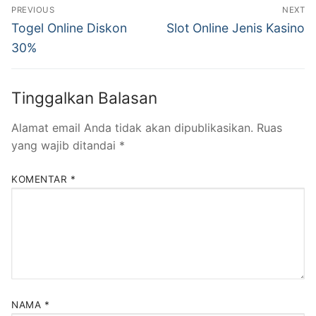
Navigasi
PREVIOUS
NEXT
pos
Previous
Next
Togel Online Diskon
Slot Online Jenis Kasino
post:
post:
30%
Tinggalkan Balasan
Alamat email Anda tidak akan dipublikasikan.
Ruas
yang wajib ditandai
*
KOMENTAR
*
NAMA
*