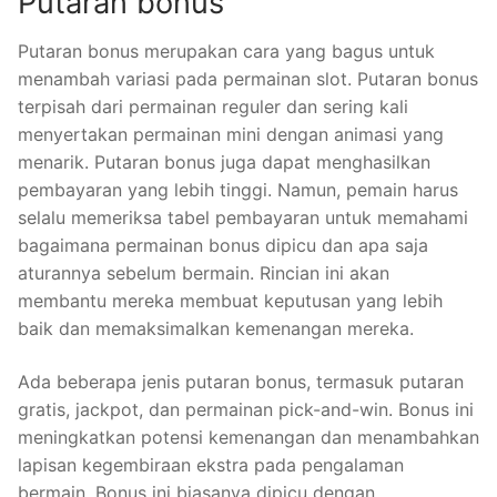
Putaran bonus
Putaran bonus merupakan cara yang bagus untuk
menambah variasi pada permainan slot. Putaran bonus
terpisah dari permainan reguler dan sering kali
menyertakan permainan mini dengan animasi yang
menarik. Putaran bonus juga dapat menghasilkan
pembayaran yang lebih tinggi. Namun, pemain harus
selalu memeriksa tabel pembayaran untuk memahami
bagaimana permainan bonus dipicu dan apa saja
aturannya sebelum bermain. Rincian ini akan
membantu mereka membuat keputusan yang lebih
baik dan memaksimalkan kemenangan mereka.
Ada beberapa jenis putaran bonus, termasuk putaran
gratis, jackpot, dan permainan pick-and-win. Bonus ini
meningkatkan potensi kemenangan dan menambahkan
lapisan kegembiraan ekstra pada pengalaman
bermain. Bonus ini biasanya dipicu dengan