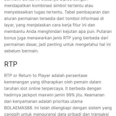
mendapatkan kombinasi simbol tertentu atau
menyelesaikan tugas tertentu. Tabel pembayaran dan
aturan permainan tersedia dari tombol informasi di
layar, yang menjelaskan cara kerja fitur ini dan
membantu Anda menghindari kejutan apa pun. Putaran
bonus juga menawarkan jenis RTP yang berbeda dari
permainan dasar, jadi penting untuk mengetahui hal ini
sebelum bermain.
RTP
RTP or Return to Player adalah persentase
kemenangan yang diharapkan oleh pemain dalam
taruhan slot online terpercaya. It berbeda dengan
hadirnya jackpot maxwin jamin 99% jitu. Keamanan
dan kenyamanan adalah prioritas utama
BOLAEMAS88. Ini telah dilengkapi dengan sistem yang
canggih untuk mengurangi data pribadi dan transaksi