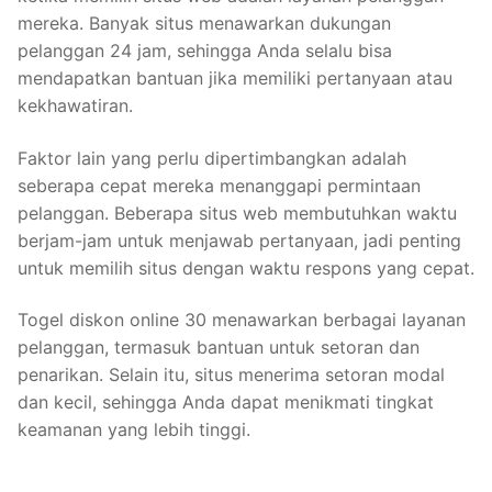
mereka. Banyak situs menawarkan dukungan
pelanggan 24 jam, sehingga Anda selalu bisa
mendapatkan bantuan jika memiliki pertanyaan atau
kekhawatiran.
Faktor lain yang perlu dipertimbangkan adalah
seberapa cepat mereka menanggapi permintaan
pelanggan. Beberapa situs web membutuhkan waktu
berjam-jam untuk menjawab pertanyaan, jadi penting
untuk memilih situs dengan waktu respons yang cepat.
Togel diskon online 30 menawarkan berbagai layanan
pelanggan, termasuk bantuan untuk setoran dan
penarikan. Selain itu, situs menerima setoran modal
dan kecil, sehingga Anda dapat menikmati tingkat
keamanan yang lebih tinggi.