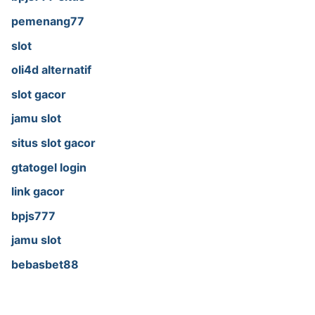
pemenang77
slot
oli4d alternatif
slot gacor
jamu slot
situs slot gacor
gtatogel login
link gacor
bpjs777
jamu slot
bebasbet88