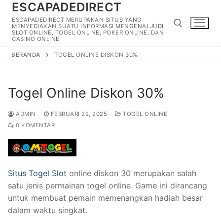
ESCAPADEDIRECT
Lompat
ke
ESCAPADEDIRECT MERUPAKAN SITUS YANG
MENYEDIAKAN SUATU INFORMASI MENGENAI JUDI
konten
SLOT ONLINE, TOGEL ONLINE, POKER ONLINE, DAN
CASINO ONLINE
BERANDA
TOGEL ONLINE DISKON 30%
Cari:
Togel Online Diskon 30%
ADMIN
FEBRUARI 22, 2025
TOGEL ONLINE
0 KOMENTAR
Situs Togel Slot
online diskon 30 merupakan salah
satu jenis permainan togel online. Game ini dirancang
untuk membuat pemain memenangkan hadiah besar
dalam waktu singkat.