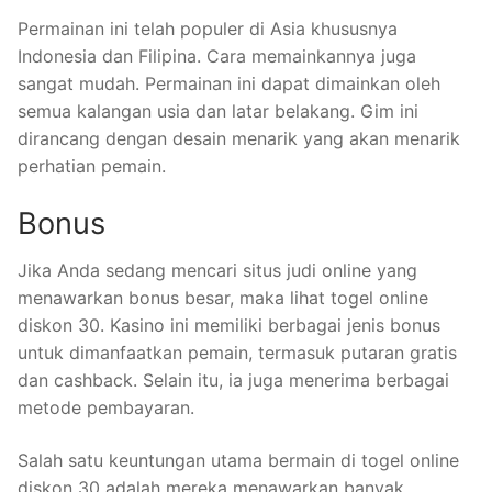
Permainan ini telah populer di Asia khususnya
Indonesia dan Filipina. Cara memainkannya juga
sangat mudah. Permainan ini dapat dimainkan oleh
semua kalangan usia dan latar belakang. Gim ini
dirancang dengan desain menarik yang akan menarik
perhatian pemain.
Bonus
Jika Anda sedang mencari situs judi online yang
menawarkan bonus besar, maka lihat togel online
diskon 30. Kasino ini memiliki berbagai jenis bonus
untuk dimanfaatkan pemain, termasuk putaran gratis
dan cashback. Selain itu, ia juga menerima berbagai
metode pembayaran.
Salah satu keuntungan utama bermain di togel online
diskon 30 adalah mereka menawarkan banyak