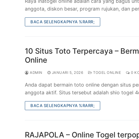
Raya inatogel online adalah cara yang bagus 
anggota, diskon besar, program rujukan, dan per
BACA SELENGKAPNYA %RARR;
10 Situs Toto Terpercaya – Ber
Online
ADMIN
JANUARI 5, 2026
TOGEL ONLINE
0 K
Anda dapat bermain toto online dengan situs per
anggota aktif. Situs tersebut adalah shio togel 
BACA SELENGKAPNYA %RARR;
RAJAPOLA – Online Togel terpop