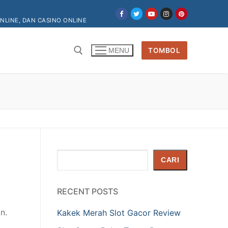
NLINE, DAN CASINO ONLINE
TOMBOL
MENU
Cari
CARI
RECENT POSTS
n.
Kakek Merah Slot Gacor Review