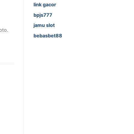
link gacor
bpjs777
jamu slot
oto.
bebasbet88