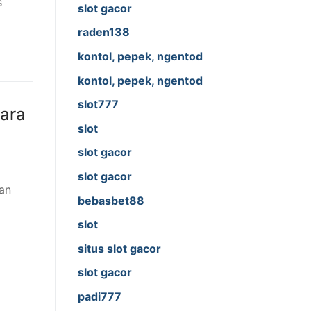
s
slot gacor
raden138
kontol, pepek, ngentod
kontol, pepek, ngentod
slot777
cara
slot
slot gacor
slot gacor
aan
bebasbet88
slot
situs slot gacor
slot gacor
padi777