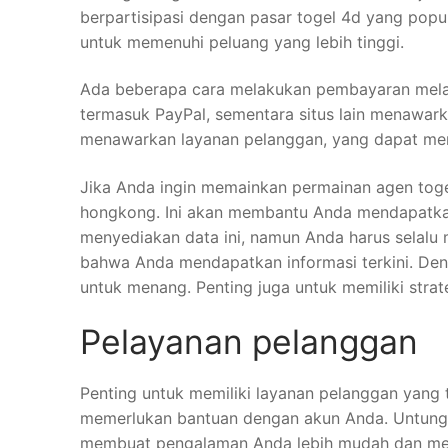
berpartisipasi dengan pasar togel 4d yang popu
untuk memenuhi peluang yang lebih tinggi.
Ada beberapa cara melakukan pembayaran melalui
termasuk PayPal, sementara situs lain menawark
menawarkan layanan pelanggan, yang dapat me
Jika Anda ingin memainkan permainan agen togel
hongkong. Ini akan membantu Anda mendapatkan 
menyediakan data ini, namun Anda harus selalu 
bahwa Anda mendapatkan informasi terkini. De
untuk menang. Penting juga untuk memiliki strat
Pelayanan pelanggan
Penting untuk memiliki layanan pelanggan yang t
memerlukan bantuan dengan akun Anda. Untungnya
membuat pengalaman Anda lebih mudah dan m