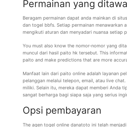
Permainan yang ditaw
Beragam permainan dapat anda mainkan di situs t
dan togel bbfs. Setiap permainan menawarkan at
mengikuti aturan dan menyadari nuansa setiap pe
You must also know the nomor-nomor yang ditar
muncul dari hasil paito hk tersebut. This informa
paito and make predictions that are more accura
Manfaat lain dari paito online adalah layanan 
pelanggan melalui telepon, email, atau live ch
miliki. Selain itu, mereka dapat memberi Anda 
sangat berharga bagi siapa saja yang serius ing
Opsi pembayaran
The agen togel online danatoto ini telah menjadi