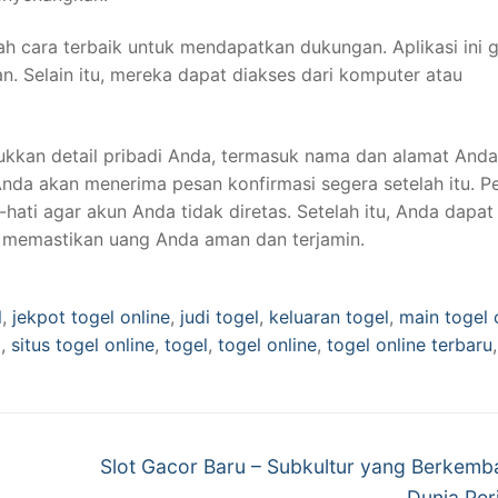
ah cara terbaik untuk mendapatkan dukungan. Aplikasi ini g
 Selain itu, mereka dapat diakses dari komputer atau
kkan detail pribadi Anda, termasuk nama dan alamat Anda
Anda akan menerima pesan konfirmasi segera setelah itu. P
hati agar akun Anda tidak diretas. Setelah itu, Anda dapat
n memastikan uang Anda aman dan terjamin.
l
,
jekpot togel online
,
judi togel
,
keluaran togel
,
main togel 
l
,
situs togel online
,
togel
,
togel online
,
togel online terbaru
Next
Slot Gacor Baru – Subkultur yang Berkemb
post:
Dunia Per