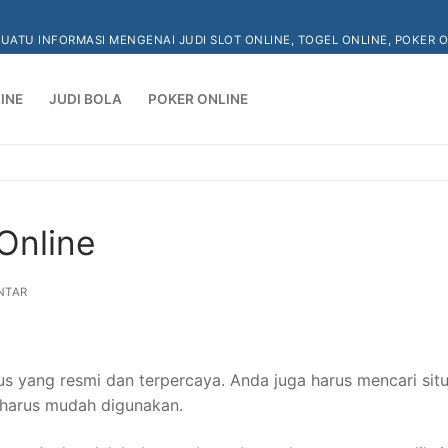
ATU INFORMASI MENGENAI JUDI SLOT ONLINE, TOGEL ONLINE, POKER O
INE
JUDI BOLA
POKER ONLINE
Cari:
 Online
NTAR
tus yang resmi dan terpercaya. Anda juga harus mencari sit
a harus mudah digunakan.