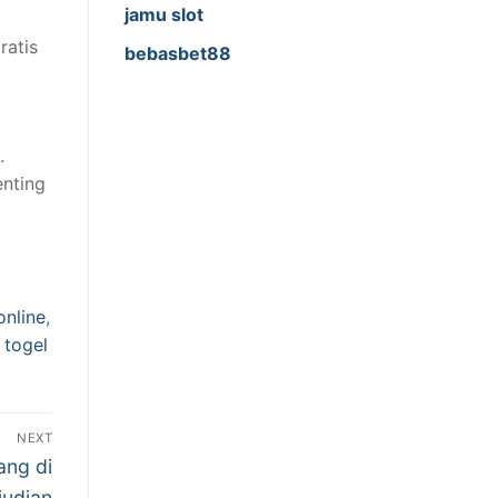
jamu slot
ratis
bebasbet88
.
enting
online
,
,
togel
NEXT
ang di
judian