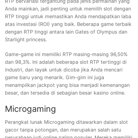
RTP bervariasi tergantung pada jenis permainan yang
Anda mainkan, jadi penting untuk memilih slot dengan
RTP tinggi untuk memastikan Anda mendapatkan laba
atas investasi (ROI) yang baik. Beberapa game terbaik
dengan RTP tinggi antara lain Gates of Olympus dan
Starlight princess.
Game-game ini memiliki RTP masing-masing 96,50%
dan 98,3%. Ini adalah beberapa slot RTP tertinggi di
industri, dan layak untuk dicoba jika Anda mencari
game baru yang menarik. Gim-gim ini juga
menampilkan jackpot yang bisa menjadi kemenangan
besar, dan tersedia di sebagian besar kasino online.
Microgaming
Perangkat lunak Microgaming ditawarkan dalam slot
gacor tanpa potongan, dan merupakan salah satu
perusahaan judi online paling populer. Mereka memiliki