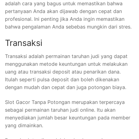
adalah cara yang bagus untuk memastikan bahwa
pertanyaan Anda akan dijawab dengan cepat dan
profesional. Ini penting jika Anda ingin memastikan
bahwa pengalaman Anda sebebas mungkin dari stres.
Transaksi
Transaksi adalah permainan taruhan judi yang dapat
menggunakan metode keuntungan untuk melakukan
uang atau transaksi deposit atau penarikan dana.
Itulah seperti pulsa deposit dan boleh dikenakan
dengan mudah dan cepat dan juga potongan biaya.
Slot Gacor Tanpa Potongan merupakan terpercaya
sebagai permainan taruhan judi online. Itu akan
menyediakan jumlah besar keuntungan pada member
yang dimainkan.