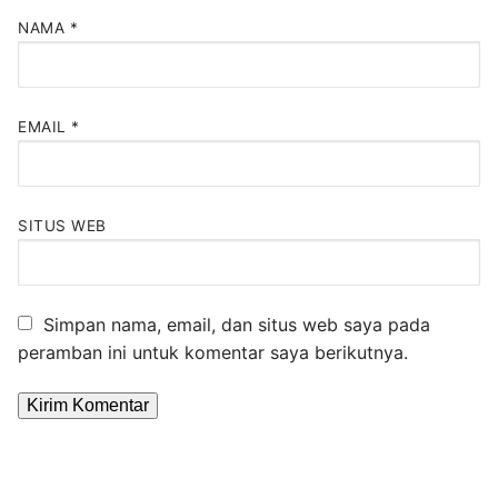
NAMA
*
EMAIL
*
SITUS WEB
Simpan nama, email, dan situs web saya pada
peramban ini untuk komentar saya berikutnya.