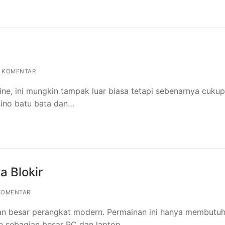
 KOMENTAR
ine, ini mungkin tampak luar biasa tetapi sebenarnya cukup
sino batu bata dan…
 Blokir
KOMENTAR
ian besar perangkat modern. Permainan ini hanya membutu
 sebagian besar PC dan laptop.…