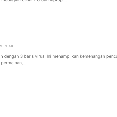
MENTAR
gan dengan 3 baris virus. Ini menampilkan kemenangan penca
m permainan,…