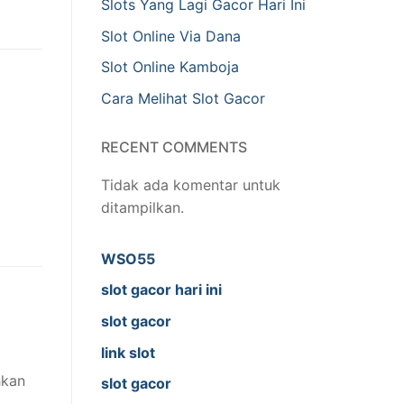
Slots Yang Lagi Gacor Hari Ini
Slot Online Via Dana
Slot Online Kamboja
Cara Melihat Slot Gacor
RECENT COMMENTS
Tidak ada komentar untuk
ditampilkan.
WSO55
slot gacor hari ini
slot gacor
link slot
hkan
slot gacor