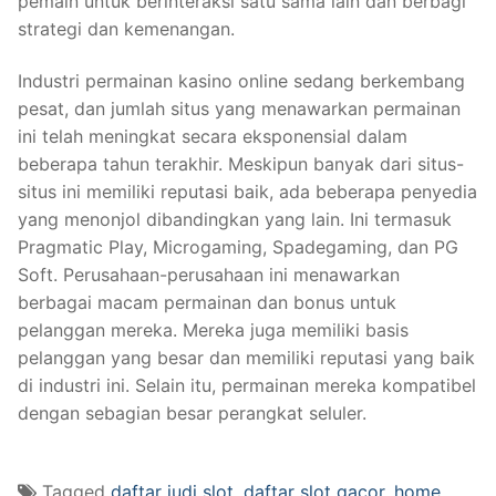
pemain untuk berinteraksi satu sama lain dan berbagi
strategi dan kemenangan.
Industri permainan kasino online sedang berkembang
pesat, dan jumlah situs yang menawarkan permainan
ini telah meningkat secara eksponensial dalam
beberapa tahun terakhir. Meskipun banyak dari situs-
situs ini memiliki reputasi baik, ada beberapa penyedia
yang menonjol dibandingkan yang lain. Ini termasuk
Pragmatic Play, Microgaming, Spadegaming, dan PG
Soft. Perusahaan-perusahaan ini menawarkan
berbagai macam permainan dan bonus untuk
pelanggan mereka. Mereka juga memiliki basis
pelanggan yang besar dan memiliki reputasi yang baik
di industri ini. Selain itu, permainan mereka kompatibel
dengan sebagian besar perangkat seluler.
Tagged
daftar judi slot
,
daftar slot gacor
,
home
,