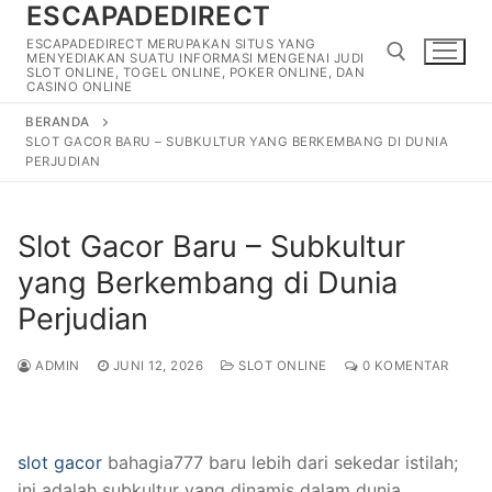
ESCAPADEDIRECT
Lompat
ke
ESCAPADEDIRECT MERUPAKAN SITUS YANG
MENYEDIAKAN SUATU INFORMASI MENGENAI JUDI
konten
SLOT ONLINE, TOGEL ONLINE, POKER ONLINE, DAN
CASINO ONLINE
BERANDA
Cari:
SLOT GACOR BARU – SUBKULTUR YANG BERKEMBANG DI DUNIA
PERJUDIAN
Slot Gacor Baru – Subkultur
yang Berkembang di Dunia
Perjudian
ADMIN
JUNI 12, 2026
SLOT ONLINE
0 KOMENTAR
slot gacor
bahagia777 baru lebih dari sekedar istilah;
ini adalah subkultur yang dinamis dalam dunia