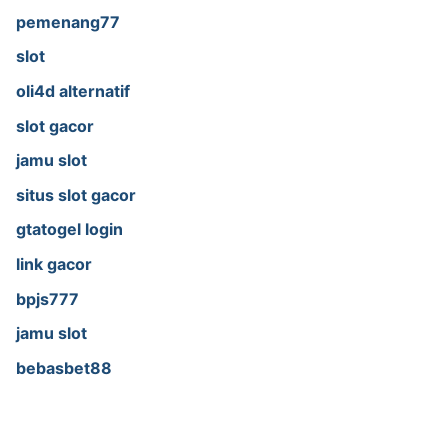
pemenang77
slot
oli4d alternatif
slot gacor
jamu slot
situs slot gacor
gtatogel login
link gacor
bpjs777
jamu slot
bebasbet88