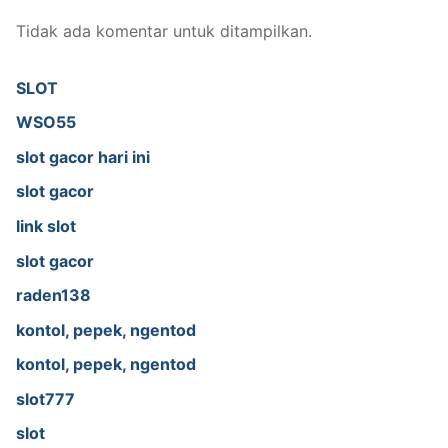
Tidak ada komentar untuk ditampilkan.
SLOT
WSO55
slot gacor hari ini
slot gacor
link slot
slot gacor
raden138
kontol, pepek, ngentod
kontol, pepek, ngentod
slot777
slot