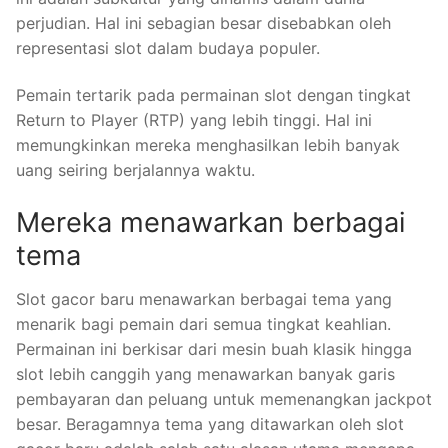
perjudian. Hal ini sebagian besar disebabkan oleh
representasi slot dalam budaya populer.
Pemain tertarik pada permainan slot dengan tingkat
Return to Player (RTP) yang lebih tinggi. Hal ini
memungkinkan mereka menghasilkan lebih banyak
uang seiring berjalannya waktu.
Mereka menawarkan berbagai
tema
Slot gacor baru menawarkan berbagai tema yang
menarik bagi pemain dari semua tingkat keahlian.
Permainan ini berkisar dari mesin buah klasik hingga
slot lebih canggih yang menawarkan banyak garis
pembayaran dan peluang untuk memenangkan jackpot
besar. Beragamnya tema yang ditawarkan oleh slot