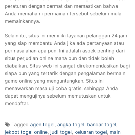
peraturan dengan cermat dan memastikan bahwa
Anda memahami permainan tersebut sebelum mulai
memainkannya.
Selain itu, situs ini memiliki layanan pelanggan 24 jam
yang siap membantu Anda jika ada pertanyaan atau
permasalahan apa pun. Ini adalah aspek penting dari
situs perjudian online mana pun dan tidak boleh
diabaikan. Situs web ini sangat direkomendasikan bagi
siapa pun yang tertarik dengan pengalaman bermain
game online yang menguntungkan. Situs ini
menawarkan masa uji coba gratis, sehingga Anda
dapat mengujinya sebelum memutuskan untuk
mendaftar.
Tagged
agen togel
,
angka togel
,
bandar togel
,
jekpot togel online
,
judi togel
,
keluaran togel
,
main