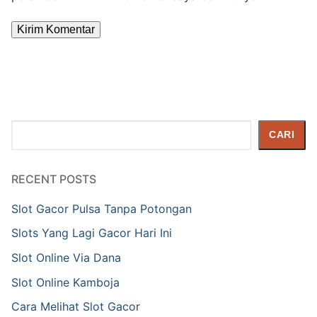
Cari
CARI
RECENT POSTS
Slot Gacor Pulsa Tanpa Potongan
Slots Yang Lagi Gacor Hari Ini
Slot Online Via Dana
Slot Online Kamboja
Cara Melihat Slot Gacor