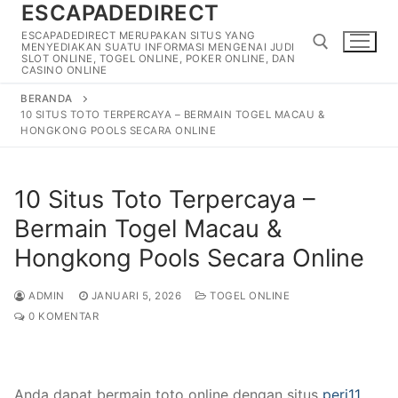
ESCAPADEDIRECT
Lompat
ke
ESCAPADEDIRECT MERUPAKAN SITUS YANG
MENYEDIAKAN SUATU INFORMASI MENGENAI JUDI
konten
SLOT ONLINE, TOGEL ONLINE, POKER ONLINE, DAN
CASINO ONLINE
BERANDA
Cari:
10 SITUS TOTO TERPERCAYA – BERMAIN TOGEL MACAU &
HONGKONG POOLS SECARA ONLINE
10 Situs Toto Terpercaya –
Bermain Togel Macau &
Hongkong Pools Secara Online
ADMIN
JANUARI 5, 2026
TOGEL ONLINE
0 KOMENTAR
Anda dapat bermain toto online dengan situs
peri11