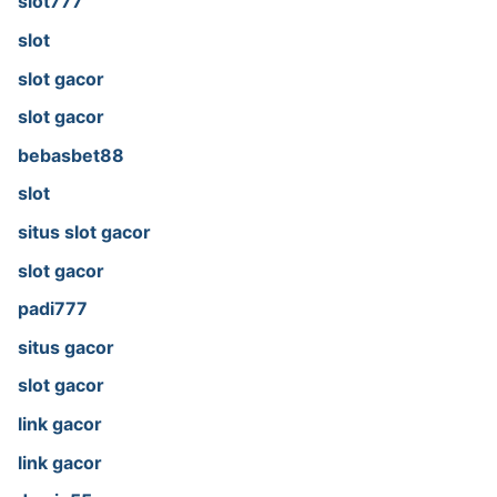
slot777
slot
slot gacor
slot gacor
bebasbet88
slot
situs slot gacor
slot gacor
padi777
situs gacor
slot gacor
link gacor
link gacor