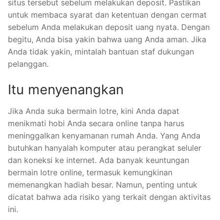
situs tersebut sebelum melakukan deposit. Pastikan
untuk membaca syarat dan ketentuan dengan cermat
sebelum Anda melakukan deposit uang nyata. Dengan
begitu, Anda bisa yakin bahwa uang Anda aman. Jika
Anda tidak yakin, mintalah bantuan staf dukungan
pelanggan.
Itu menyenangkan
Jika Anda suka bermain lotre, kini Anda dapat
menikmati hobi Anda secara online tanpa harus
meninggalkan kenyamanan rumah Anda. Yang Anda
butuhkan hanyalah komputer atau perangkat seluler
dan koneksi ke internet. Ada banyak keuntungan
bermain lotre online, termasuk kemungkinan
memenangkan hadiah besar. Namun, penting untuk
dicatat bahwa ada risiko yang terkait dengan aktivitas
ini.