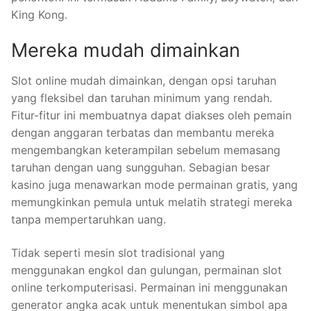
King Kong.
Mereka mudah dimainkan
Slot online mudah dimainkan, dengan opsi taruhan
yang fleksibel dan taruhan minimum yang rendah.
Fitur-fitur ini membuatnya dapat diakses oleh pemain
dengan anggaran terbatas dan membantu mereka
mengembangkan keterampilan sebelum memasang
taruhan dengan uang sungguhan. Sebagian besar
kasino juga menawarkan mode permainan gratis, yang
memungkinkan pemula untuk melatih strategi mereka
tanpa mempertaruhkan uang.
Tidak seperti mesin slot tradisional yang
menggunakan engkol dan gulungan, permainan slot
online terkomputerisasi. Permainan ini menggunakan
generator angka acak untuk menentukan simbol apa