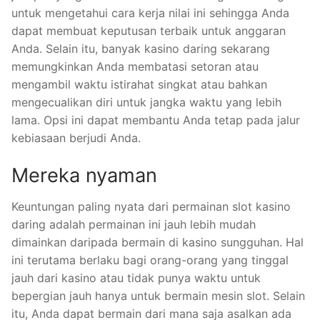
untuk mengetahui cara kerja nilai ini sehingga Anda
dapat membuat keputusan terbaik untuk anggaran
Anda. Selain itu, banyak kasino daring sekarang
memungkinkan Anda membatasi setoran atau
mengambil waktu istirahat singkat atau bahkan
mengecualikan diri untuk jangka waktu yang lebih
lama. Opsi ini dapat membantu Anda tetap pada jalur
kebiasaan berjudi Anda.
Mereka nyaman
Keuntungan paling nyata dari permainan slot kasino
daring adalah permainan ini jauh lebih mudah
dimainkan daripada bermain di kasino sungguhan. Hal
ini terutama berlaku bagi orang-orang yang tinggal
jauh dari kasino atau tidak punya waktu untuk
bepergian jauh hanya untuk bermain mesin slot. Selain
itu, Anda dapat bermain dari mana saja asalkan ada