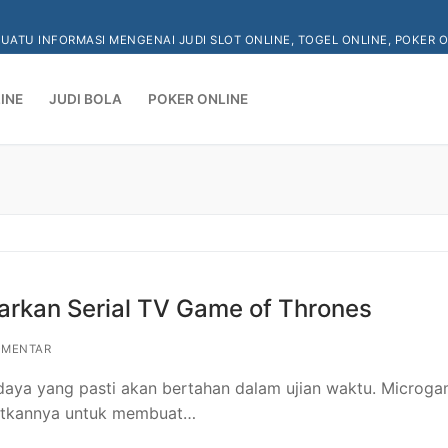
ATU INFORMASI MENGENAI JUDI SLOT ONLINE, TOGEL ONLINE, POKER O
INE
JUDI BOLA
POKER ONLINE
Cari:
sarkan Serial TV Game of Thrones
OMENTAR
aya yang pasti akan bertahan dalam ujian waktu. Microga
aatkannya untuk membuat…