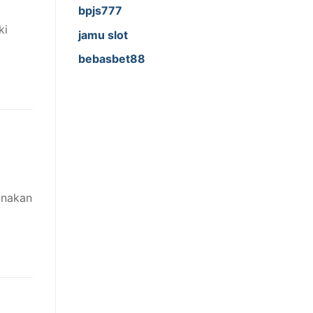
bpjs777
ki
jamu slot
bebasbet88
unakan