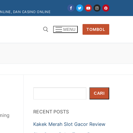
NLINE, DAN CASINO ONLINE
TOMBOL
MENU
Cari
CARI
RECENT POSTS
ming
Kakek Merah Slot Gacor Review