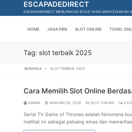
ESCAPADEDIRECT
Lompat
ke
ESCAPADEDIRECT MERUPAKAN SITUS YANG MENYEDIAKAN SU
konten
HOME
JASA PBN
SLOT ONLINE
TOGEL ONL
Tag:
slot terbaik 2025
BERANDA
SLOT TERBAIK 2025
Cara Memilih Slot Online Berda
ADMIN
JANUARI 29, 2026
SLOT ONLINE
0 K
Serial TV Game of Thrones adalah fenomena bud
melihat ini sebagai peluang emas dan memanf