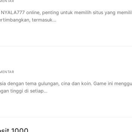
MENTAR
 NYALA777 online, penting untuk memilih situs yang memili
pertimbangkan, termasuk…
MENTAR
asia dengan tema gulungan, cina dan koin. Game ini mengg
n tinggi di setiap…
osit 1000