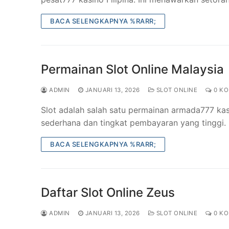
BACA SELENGKAPNYA %RARR;
Permainan Slot Online Malaysia
ADMIN
JANUARI 13, 2026
SLOT ONLINE
0 KO
Slot adalah salah satu permainan armada777 kas
sederhana dan tingkat pembayaran yang tinggi. 
BACA SELENGKAPNYA %RARR;
Daftar Slot Online Zeus
ADMIN
JANUARI 13, 2026
SLOT ONLINE
0 KO