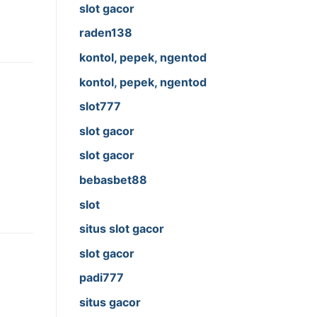
slot gacor
raden138
kontol, pepek, ngentod
kontol, pepek, ngentod
slot777
slot gacor
slot gacor
bebasbet88
slot
situs slot gacor
slot gacor
padi777
situs gacor