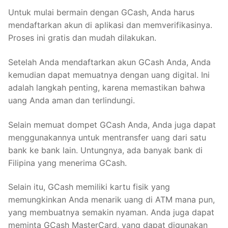
Untuk mulai bermain dengan GCash, Anda harus
mendaftarkan akun di aplikasi dan memverifikasinya.
Proses ini gratis dan mudah dilakukan.
Setelah Anda mendaftarkan akun GCash Anda, Anda
kemudian dapat memuatnya dengan uang digital. Ini
adalah langkah penting, karena memastikan bahwa
uang Anda aman dan terlindungi.
Selain memuat dompet GCash Anda, Anda juga dapat
menggunakannya untuk mentransfer uang dari satu
bank ke bank lain. Untungnya, ada banyak bank di
Filipina yang menerima GCash.
Selain itu, GCash memiliki kartu fisik yang
memungkinkan Anda menarik uang di ATM mana pun,
yang membuatnya semakin nyaman. Anda juga dapat
meminta GCash MasterCard, yang dapat digunakan