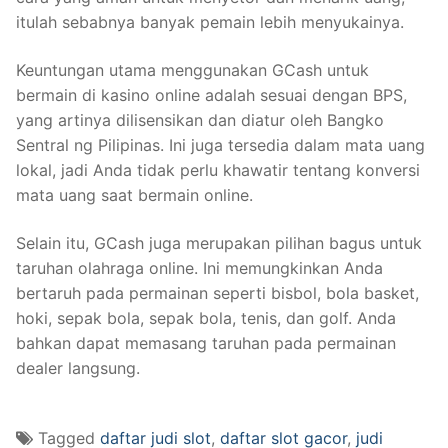
itulah sebabnya banyak pemain lebih menyukainya.
Keuntungan utama menggunakan GCash untuk
bermain di kasino online adalah sesuai dengan BPS,
yang artinya dilisensikan dan diatur oleh Bangko
Sentral ng Pilipinas. Ini juga tersedia dalam mata uang
lokal, jadi Anda tidak perlu khawatir tentang konversi
mata uang saat bermain online.
Selain itu, GCash juga merupakan pilihan bagus untuk
taruhan olahraga online. Ini memungkinkan Anda
bertaruh pada permainan seperti bisbol, bola basket,
hoki, sepak bola, sepak bola, tenis, dan golf. Anda
bahkan dapat memasang taruhan pada permainan
dealer langsung.
Tagged
daftar judi slot
,
daftar slot gacor
,
judi