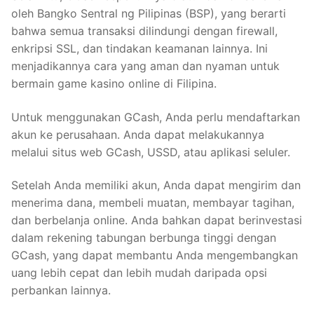
oleh Bangko Sentral ng Pilipinas (BSP), yang berarti
bahwa semua transaksi dilindungi dengan firewall,
enkripsi SSL, dan tindakan keamanan lainnya. Ini
menjadikannya cara yang aman dan nyaman untuk
bermain game kasino online di Filipina.
Untuk menggunakan GCash, Anda perlu mendaftarkan
akun ke perusahaan. Anda dapat melakukannya
melalui situs web GCash, USSD, atau aplikasi seluler.
Setelah Anda memiliki akun, Anda dapat mengirim dan
menerima dana, membeli muatan, membayar tagihan,
dan berbelanja online. Anda bahkan dapat berinvestasi
dalam rekening tabungan berbunga tinggi dengan
GCash, yang dapat membantu Anda mengembangkan
uang lebih cepat dan lebih mudah daripada opsi
perbankan lainnya.