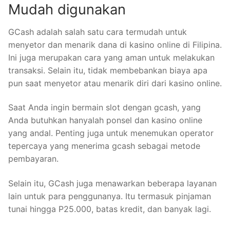
Mudah digunakan
GCash adalah salah satu cara termudah untuk
menyetor dan menarik dana di kasino online di Filipina.
Ini juga merupakan cara yang aman untuk melakukan
transaksi. Selain itu, tidak membebankan biaya apa
pun saat menyetor atau menarik diri dari kasino online.
Saat Anda ingin bermain slot dengan gcash, yang
Anda butuhkan hanyalah ponsel dan kasino online
yang andal. Penting juga untuk menemukan operator
tepercaya yang menerima gcash sebagai metode
pembayaran.
Selain itu, GCash juga menawarkan beberapa layanan
lain untuk para penggunanya. Itu termasuk pinjaman
tunai hingga P25.000, batas kredit, dan banyak lagi.