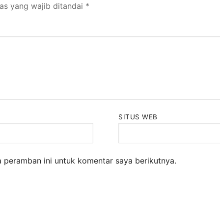
as yang wajib ditandai
*
SITUS WEB
 peramban ini untuk komentar saya berikutnya.