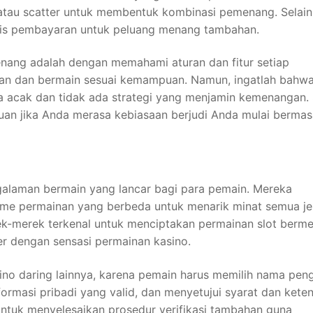
 atau scatter untuk membentuk kombinasi pemenang. Selain 
is pembayaran untuk peluang menang tambahan.
enang adalah dengan memahami aturan dan fitur setiap
an dan bermain sesuai kemampuan. Namun, ingatlah bahw
a acak dan tidak ada strategi yang menjamin kemenangan. 
uan jika Anda merasa kebiasaan berjudi Anda mulai bermas
galaman bermain yang lancar bagi para pemain. Mereka
me permainan yang berbeda untuk menarik minat semua je
k-merek terkenal untuk menciptakan permainan slot berm
 dengan sensasi permainan kasino.
asino daring lainnya, karena pemain harus memilih nama pe
ormasi pribadi yang valid, dan menyetujui syarat dan keten
 untuk menyelesaikan prosedur verifikasi tambahan guna