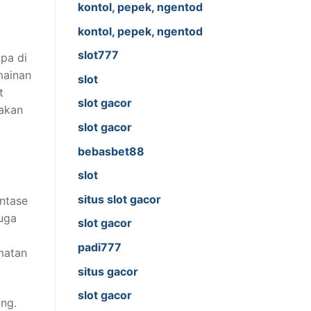
kontol, pepek, ngentod
kontol, pepek, ngentod
slot777
pa di
mainan
slot
t
slot gacor
dakan
slot gacor
bebasbet88
slot
situs slot gacor
ntase
juga
slot gacor
padi777
matan
situs gacor
slot gacor
ng.