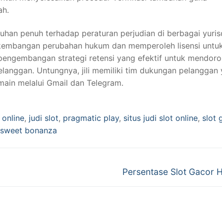
ah.
tuhan penuh terhadap peraturan perjudian di berbagai yurisd
erkembangan perubahan hukum dan memperoleh lisensi untu
n pengembangan strategi retensi yang efektif untuk mendor
elanggan. Untungnya, jili memiliki tim dukungan pelanggan
ain melalui Gmail dan Telegram.
 online
,
judi slot
,
pragmatic play
,
situs judi slot online
,
slot 
sweet bonanza
Next
Persentase Slot Gacor Ha
post: