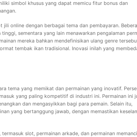
iliki simbol khusus yang dapat memicu fitur bonus dan
angan.
 jili online dengan berbagai tema dan pembayaran. Bebera
tinggi, sementara yang lain menawarkan pengalaman per
ermainan mereka bahkan mendefinisikan ulang genre tersebu
mat tembak ikan tradisional. Inovasi inilah yang membe
ara tema yang memikat dan permainan yang inovatif. Perse
suk yang paling kompetitif di industri ini. Permainan ini 
nangkan dan mengasyikkan bagi para pemain. Selain itu,
ainan yang bertanggung jawab, dengan memastikan kesela
 termasuk slot, permainan arkade, dan permainan memanci