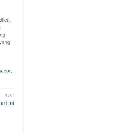
iksi.
k
ong
 yang
gacor
,
NEXT
ri Ini