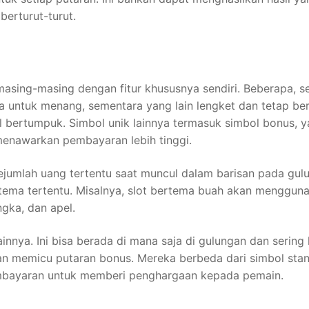
berturut-turut.
masing-masing dengan fitur khususnya sendiri. Beberapa, se
 untuk menang, sementara yang lain lengket dan tetap b
bertumpuk. Simbol unik lainnya termasuk simbol bonus, 
enawarkan pembayaran lebih tinggi.
jumlah uang tertentu saat muncul dalam barisan pada gul
tema tertentu. Misalnya, slot bertema buah akan menggun
ngka, dan apel.
innya. Ini bisa berada di mana saja di gulungan dan sering 
 memicu putaran bonus. Mereka berbeda dari simbol sta
pembayaran untuk memberi penghargaan kepada pemain.