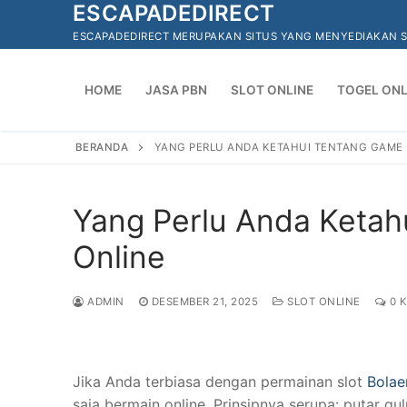
ESCAPADEDIRECT
Lompat
ke
ESCAPADEDIRECT MERUPAKAN SITUS YANG MENYEDIAKAN SU
konten
HOME
JASA PBN
SLOT ONLINE
TOGEL ONL
BERANDA
YANG PERLU ANDA KETAHUI TENTANG GAME 
Yang Perlu Anda Ketah
Online
ADMIN
DESEMBER 21, 2025
SLOT ONLINE
0 
Jika Anda terbiasa dengan permainan slot
Bola
saja bermain online. Prinsipnya serupa: putar g