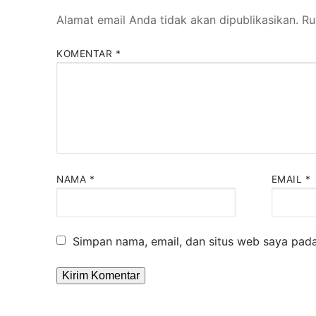
Alamat email Anda tidak akan dipublikasikan.
Ru
KOMENTAR
*
NAMA
*
EMAIL
*
Simpan nama, email, dan situs web saya pada