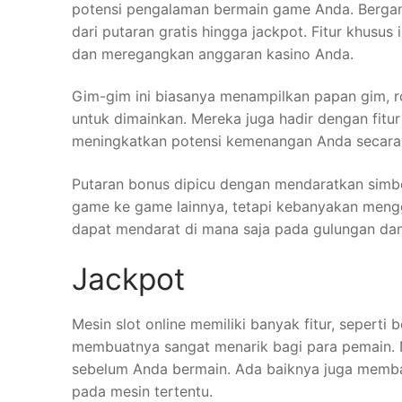
potensi pengalaman bermain game Anda. Berga
dari putaran gratis hingga jackpot. Fitur khus
dan meregangkan anggaran kasino Anda.
Gim-gim ini biasanya menampilkan papan gim, r
untuk dimainkan. Mereka juga hadir dengan fitur 
meningkatkan potensi kemenangan Anda secara 
Putaran bonus dipicu dengan mendaratkan simbol
game ke game lainnya, tetapi kebanyakan mengg
dapat mendarat di mana saja pada gulungan dan 
Jackpot
Mesin slot online memiliki banyak fitur, seperti 
membuatnya sangat menarik bagi para pemain. 
sebelum Anda bermain. Ada baiknya juga memb
pada mesin tertentu.