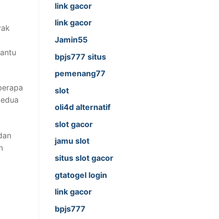
link gacor
link gacor
yak
Jamin55
antu
bpjs777 situs
pemenang77
berapa
slot
kedua
oli4d alternatif
slot gacor
dan
jamu slot
n
situs slot gacor
gtatogel login
link gacor
bpjs777