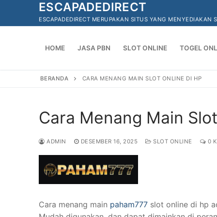
ESCAPADEDIRECT
Lompat
ke
ESCAPADEDIRECT MERUPAKAN SITUS YANG MENYEDIAKAN SU
konten
HOME
JASA PBN
SLOT ONLINE
TOGEL ONL
BERANDA
CARA MENANG MAIN SLOT ONLINE DI HP
Cara Menang Main Slot
ADMIN
DESEMBER 16, 2025
SLOT ONLINE
0 
Cara menang main
paham777
slot online di hp 
Mudah digunakan, dan dapat dimainkan di pera