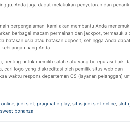
eminggu. Anda juga dapat melakukan penyetoran dan penari
pemain berpengalaman, kami akan membantu Anda menemuk
rkan berbagai macam permainan dan jackpot, termasuk sl
 ada batasan usia atau batasan deposit, sehingga Anda dapa
 kehilangan uang Anda.
 penting untuk memilih salah satu yang bereputasi baik d
, cari logo yang diakreditasi oleh pemilik situs web dan
iksa waktu respons departemen CS (layanan pelanggan) un
 online
,
judi slot
,
pragmatic play
,
situs judi slot online
,
slot 
sweet bonanza