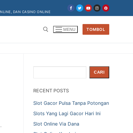
NLINE, DAN CASINO ONLINE
TOMBOL
MENU
Cari
CARI
RECENT POSTS
Slot Gacor Pulsa Tanpa Potongan
Slots Yang Lagi Gacor Hari Ini
Slot Online Via Dana
.