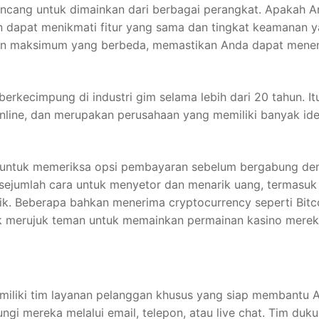
irancang untuk dimainkan dari berbagai perangkat. Apakah 
n dapat menikmati fitur yang sama dan tingkat keamanan 
m dan maksimum yang berbeda, memastikan Anda dapat men
rkecimpung di industri gim selama lebih dari 20 tahun. It
nline, dan merupakan perusahaan yang memiliki banyak id
ng untuk memeriksa opsi pembayaran sebelum bergabung de
 sejumlah cara untuk menyetor dan menarik uang, termasuk
nik. Beberapa bahkan menerima cryptocurrency seperti Bitc
k merujuk teman untuk memainkan permainan kasino merek
miliki tim layanan pelanggan khusus yang siap membantu 
i mereka melalui email, telepon, atau live chat. Tim duk