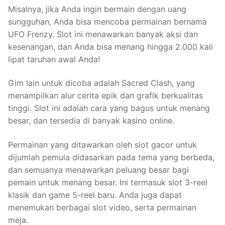
Misalnya, jika Anda ingin bermain dengan uang
sungguhan, Anda bisa mencoba permainan bernama
UFO Frenzy. Slot ini menawarkan banyak aksi dan
kesenangan, dan Anda bisa menang hingga 2.000 kali
lipat taruhan awal Anda!
Gim lain untuk dicoba adalah Sacred Clash, yang
menampilkan alur cerita epik dan grafik berkualitas
tinggi. Slot ini adalah cara yang bagus untuk menang
besar, dan tersedia di banyak kasino online.
Permainan yang ditawarkan oleh slot gacor untuk
dijumlah pemula didasarkan pada tema yang berbeda,
dan semuanya menawarkan peluang besar bagi
pemain untuk menang besar. Ini termasuk slot 3-reel
klasik dan game 5-reel baru. Anda juga dapat
menemukan berbagai slot video, serta permainan
meja.