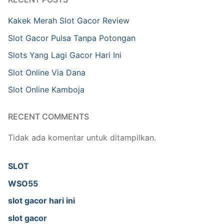
Kakek Merah Slot Gacor Review
Slot Gacor Pulsa Tanpa Potongan
Slots Yang Lagi Gacor Hari Ini
Slot Online Via Dana
Slot Online Kamboja
RECENT COMMENTS
Tidak ada komentar untuk ditampilkan.
SLOT
WSO55
slot gacor hari ini
slot gacor