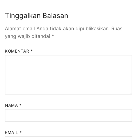
Tinggalkan Balasan
Alamat email Anda tidak akan dipublikasikan.
Ruas
yang wajib ditandai
*
KOMENTAR
*
NAMA
*
EMAIL
*