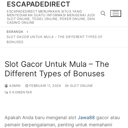
ESCAPADEDIRECT
Lompat
ke
ESCAPADEDIRECT MERUPAKAN SITUS YANG
MENYEDIAKAN SUATU INFORMASI MENGENAI JUDI
konten
SLOT ONLINE, TOGEL ONLINE, POKER ONLINE, DAN
CASINO ONLINE
BERANDA
Cari:
SLOT GACOR UNTUK MULA – THE DIFFERENT TYPES OF
BONUSES
Slot Gacor Untuk Mula – The
Different Types of Bonuses
ADMIN
FEBRUARI 11, 2026
SLOT ONLINE
0 KOMENTAR
Apakah Anda baru mengenal slot
Jawa88
gacor atau
pemain berpengalaman, penting untuk memahami