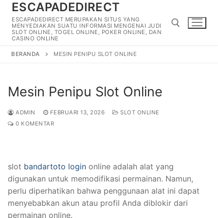
ESCAPADEDIRECT
Lompat
ke
ESCAPADEDIRECT MERUPAKAN SITUS YANG
MENYEDIAKAN SUATU INFORMASI MENGENAI JUDI
konten
SLOT ONLINE, TOGEL ONLINE, POKER ONLINE, DAN
CASINO ONLINE
BERANDA
MESIN PENIPU SLOT ONLINE
Cari:
Mesin Penipu Slot Online
ADMIN
FEBRUARI 13, 2026
SLOT ONLINE
0 KOMENTAR
slot
bandartoto login
online adalah alat yang
digunakan untuk memodifikasi permainan. Namun,
perlu diperhatikan bahwa penggunaan alat ini dapat
menyebabkan akun atau profil Anda diblokir dari
permainan online.