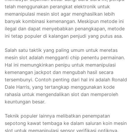
telah menggunakan perangkat elektronik untuk
memanipulasi mesin slot agar menghasilkan lebih
banyak kombinasi kemenangan. Meskipun metode ini
ilegal dan dapat menyebabkan penangkapan, metode
ini tetap populer di kalangan penjudi yang putus asa.
Salah satu taktik yang paling umum untuk meretas
mesin slot adalah mengganti chip penentu permainan.
Hal ini memungkinkan penipu untuk memanipulasi
kemenangan jackpot dan mengubah hasil secara
tersembunyi. Contoh penting dari hal ini adalah Ronald
Dale Harris, yang tertangkap menggunakan kode
rahasia untuk mengendalikan slot dan memperoleh
keuntungan besar.
Teknik populer lainnya melibatkan penempatan
sepotong kawat tembaga ke dalam saluran koin mesin
slot untuk memanipulasi sensor verifikasi optiknya.