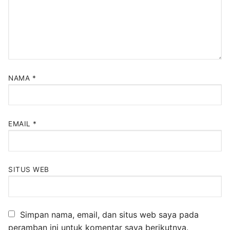
NAMA
*
EMAIL
*
SITUS WEB
Simpan nama, email, dan situs web saya pada
peramban ini untuk komentar saya berikutnya.