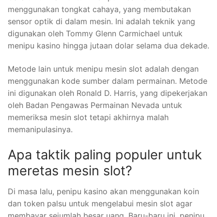
menggunakan tongkat cahaya, yang membutakan
sensor optik di dalam mesin. Ini adalah teknik yang
digunakan oleh Tommy Glenn Carmichael untuk
menipu kasino hingga jutaan dolar selama dua dekade.
Metode lain untuk menipu mesin slot adalah dengan
menggunakan kode sumber dalam permainan. Metode
ini digunakan oleh Ronald D. Harris, yang dipekerjakan
oleh Badan Pengawas Permainan Nevada untuk
memeriksa mesin slot tetapi akhirnya malah
memanipulasinya.
Apa taktik paling populer untuk
meretas mesin slot?
Di masa lalu, penipu kasino akan menggunakan koin
dan token palsu untuk mengelabui mesin slot agar
membayar sejumlah besar uang. Baru-baru ini, penipu