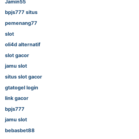
Jamin55
bpjs777 situs
pemenang77
slot
oli4d alternatif
slot gacor
jamu slot
situs slot gacor
gtatogel login
link gacor
bpjs777
jamu slot
bebasbet88