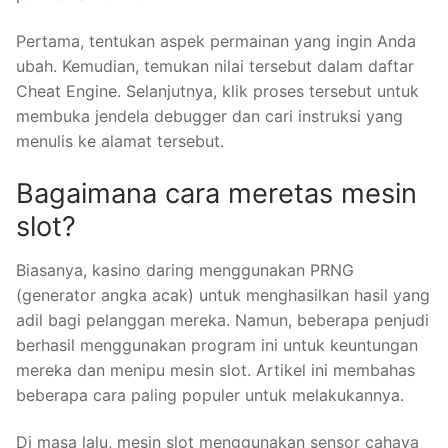
Pertama, tentukan aspek permainan yang ingin Anda
ubah. Kemudian, temukan nilai tersebut dalam daftar
Cheat Engine. Selanjutnya, klik proses tersebut untuk
membuka jendela debugger dan cari instruksi yang
menulis ke alamat tersebut.
Bagaimana cara meretas mesin
slot?
Biasanya, kasino daring menggunakan PRNG
(generator angka acak) untuk menghasilkan hasil yang
adil bagi pelanggan mereka. Namun, beberapa penjudi
berhasil menggunakan program ini untuk keuntungan
mereka dan menipu mesin slot. Artikel ini membahas
beberapa cara paling populer untuk melakukannya.
Di masa lalu, mesin slot menggunakan sensor cahaya