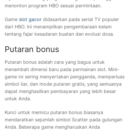
menonton program HBO sesuai permintaan.
Game
slot gacor
didasarkan pada serial TV populer
dari HBO. Ini menampilkan pengembaraan kelam
tentang fajar kesadaran buatan dan evolusi dosa.
Putaran bonus
Putaran bonus adalah cara yang bagus untuk
menambah dimensi baru pada permainan slot. Mini-
game ini sering menyertakan pengganda, memperluas
simbol liar, dan mode putaran gratis, yang semuanya
dapat menghasilkan pembayaran yang lebih besar
untuk Anda.
Kunci untuk memicu putaran bonus biasanya
mendaratkan sejumlah simbol Scatter pada gulungan
Anda. Beberapa game mengharuskan Anda