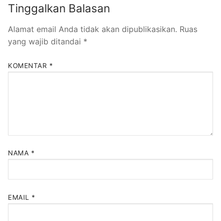
Tinggalkan Balasan
Alamat email Anda tidak akan dipublikasikan.
Ruas
yang wajib ditandai
*
KOMENTAR
*
NAMA
*
EMAIL
*