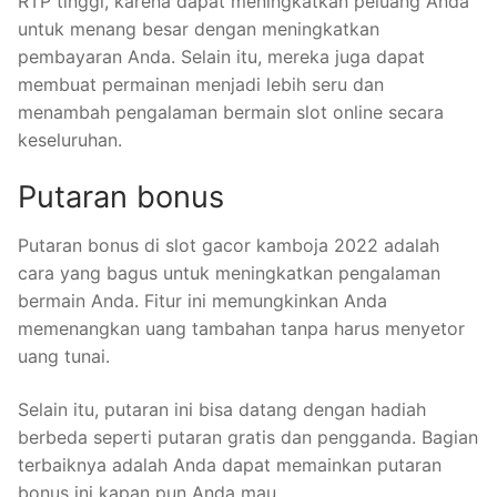
RTP tinggi, karena dapat meningkatkan peluang Anda
untuk menang besar dengan meningkatkan
pembayaran Anda. Selain itu, mereka juga dapat
membuat permainan menjadi lebih seru dan
menambah pengalaman bermain slot online secara
keseluruhan.
Putaran bonus
Putaran bonus di slot gacor kamboja 2022 adalah
cara yang bagus untuk meningkatkan pengalaman
bermain Anda. Fitur ini memungkinkan Anda
memenangkan uang tambahan tanpa harus menyetor
uang tunai.
Selain itu, putaran ini bisa datang dengan hadiah
berbeda seperti putaran gratis dan pengganda. Bagian
terbaiknya adalah Anda dapat memainkan putaran
bonus ini kapan pun Anda mau.