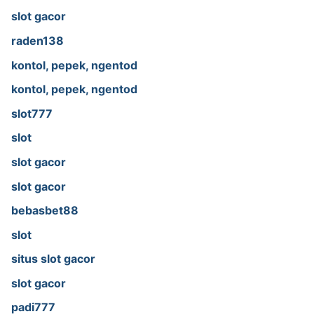
slot gacor
raden138
kontol, pepek, ngentod
kontol, pepek, ngentod
slot777
slot
slot gacor
slot gacor
bebasbet88
slot
situs slot gacor
slot gacor
padi777