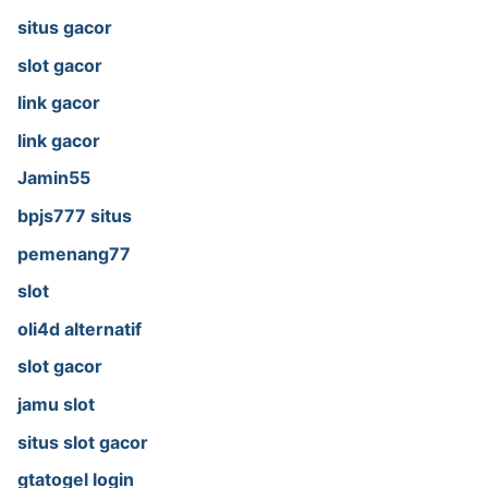
situs gacor
slot gacor
link gacor
link gacor
Jamin55
bpjs777 situs
pemenang77
slot
oli4d alternatif
slot gacor
jamu slot
situs slot gacor
gtatogel login