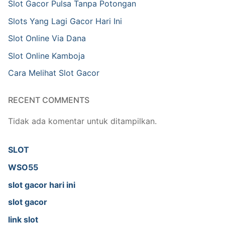
Slot Gacor Pulsa Tanpa Potongan
Slots Yang Lagi Gacor Hari Ini
Slot Online Via Dana
Slot Online Kamboja
Cara Melihat Slot Gacor
RECENT COMMENTS
Tidak ada komentar untuk ditampilkan.
SLOT
WSO55
slot gacor hari ini
slot gacor
link slot