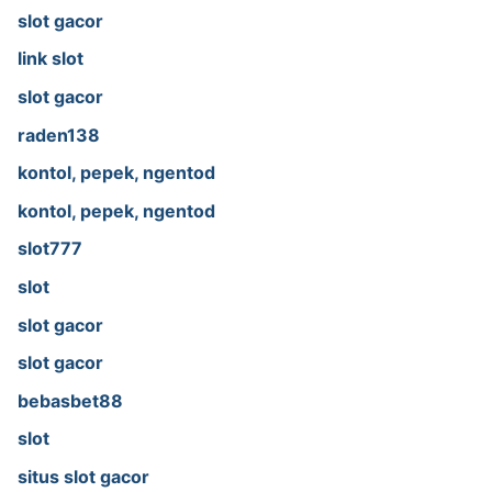
slot gacor
link slot
slot gacor
raden138
kontol, pepek, ngentod
kontol, pepek, ngentod
slot777
slot
slot gacor
slot gacor
bebasbet88
slot
situs slot gacor