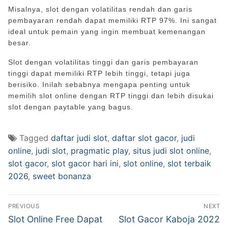
Misalnya, slot dengan volatilitas rendah dan garis
pembayaran rendah dapat memiliki RTP 97%. Ini sangat
ideal untuk pemain yang ingin membuat kemenangan
besar.
Slot dengan volatilitas tinggi dan garis pembayaran
tinggi dapat memiliki RTP lebih tinggi, tetapi juga
berisiko. Inilah sebabnya mengapa penting untuk
memilih slot online dengan RTP tinggi dan lebih disukai
slot dengan paytable yang bagus.
Tagged
daftar judi slot
,
daftar slot gacor
,
judi
online
,
judi slot
,
pragmatic play
,
situs judi slot online
,
slot gacor
,
slot gacor hari ini
,
slot online
,
slot terbaik
2026
,
sweet bonanza
Navigasi
PREVIOUS
NEXT
pos
Previous
Next
Slot Online Free Dapat
Slot Gacor Kaboja 2022