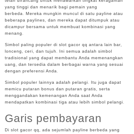
telah dirancang untuk menawarkan tingkat keragaman
yang tinggi dan menarik bagi pemain yang
berbeda. Mereka mungkin muncul di satu payline atau
beberapa paylines, dan mereka dapat ditumpuk atau
dicampur bersama untuk membuat kombinasi yang
menang.
Simbol paling populer di slot gacor qq antara lain bar,
lonceng, ceri, dan tujuh. Ini semua adalah simbol
tradisional yang dapat membantu Anda memenangkan
uang, dan tersedia dalam berbagai warna yang sesuai
dengan preferensi Anda.
Simbol populer lainnya adalah pelangi. Itu juga dapat
memicu putaran bonus dan putaran gratis, serta
menggandakan kemenangan Anda saat Anda
mendapatkan kombinasi tiga atau lebih simbol pelangi.
Garis pembayaran
Di slot gacor qq, ada sejumlah payline berbeda yang