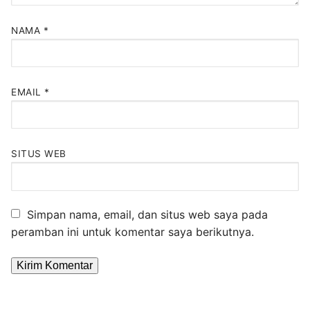
NAMA
*
EMAIL
*
SITUS WEB
Simpan nama, email, dan situs web saya pada
peramban ini untuk komentar saya berikutnya.