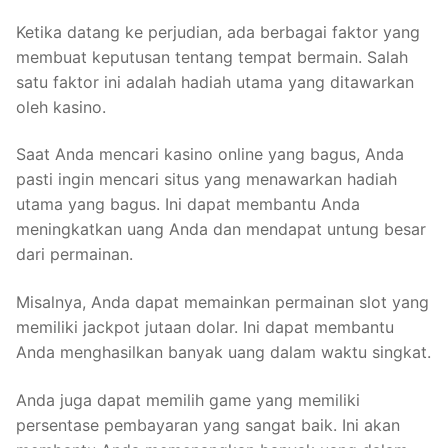
Ketika datang ke perjudian, ada berbagai faktor yang
membuat keputusan tentang tempat bermain. Salah
satu faktor ini adalah hadiah utama yang ditawarkan
oleh kasino.
Saat Anda mencari kasino online yang bagus, Anda
pasti ingin mencari situs yang menawarkan hadiah
utama yang bagus. Ini dapat membantu Anda
meningkatkan uang Anda dan mendapat untung besar
dari permainan.
Misalnya, Anda dapat memainkan permainan slot yang
memiliki jackpot jutaan dolar. Ini dapat membantu
Anda menghasilkan banyak uang dalam waktu singkat.
Anda juga dapat memilih game yang memiliki
persentase pembayaran yang sangat baik. Ini akan