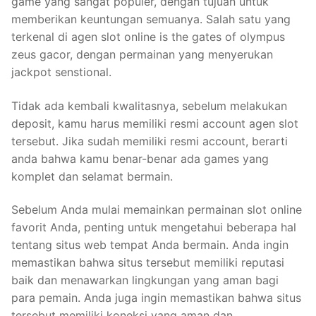
game yang sangat populer, dengan tujuan untuk
memberikan keuntungan semuanya. Salah satu yang
terkenal di agen slot online is the gates of olympus
zeus gacor, dengan permainan yang menyerukan
jackpot senstional.
Tidak ada kembali kwalitasnya, sebelum melakukan
deposit, kamu harus memiliki resmi account agen slot
tersebut. Jika sudah memiliki resmi account, berarti
anda bahwa kamu benar-benar ada games yang
komplet dan selamat bermain.
Sebelum Anda mulai memainkan permainan slot online
favorit Anda, penting untuk mengetahui beberapa hal
tentang situs web tempat Anda bermain. Anda ingin
memastikan bahwa situs tersebut memiliki reputasi
baik dan menawarkan lingkungan yang aman bagi
para pemain. Anda juga ingin memastikan bahwa situs
tersebut memiliki koneksi yang aman dan