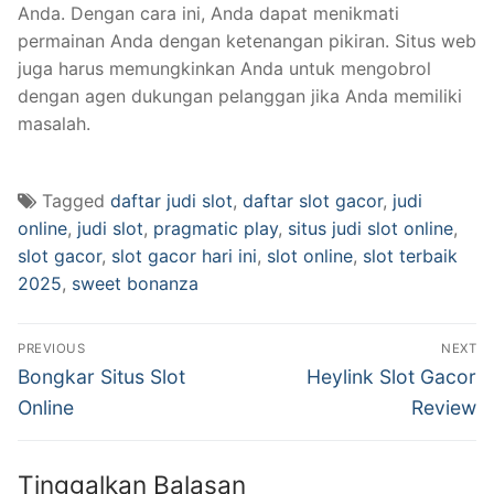
Anda. Dengan cara ini, Anda dapat menikmati
permainan Anda dengan ketenangan pikiran. Situs web
juga harus memungkinkan Anda untuk mengobrol
dengan agen dukungan pelanggan jika Anda memiliki
masalah.
Tagged
daftar judi slot
,
daftar slot gacor
,
judi
online
,
judi slot
,
pragmatic play
,
situs judi slot online
,
slot gacor
,
slot gacor hari ini
,
slot online
,
slot terbaik
2025
,
sweet bonanza
Navigasi
PREVIOUS
NEXT
pos
Previous
Next
Bongkar Situs Slot
Heylink Slot Gacor
post:
post:
Online
Review
Tinggalkan Balasan