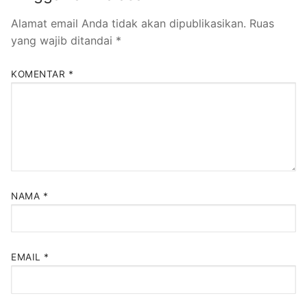
Alamat email Anda tidak akan dipublikasikan.
Ruas
yang wajib ditandai
*
KOMENTAR
*
NAMA
*
EMAIL
*