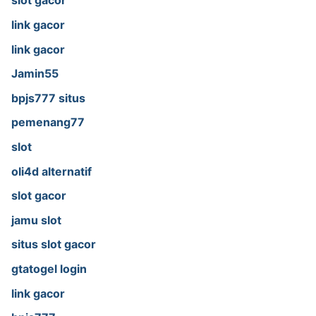
slot gacor
link gacor
link gacor
Jamin55
bpjs777 situs
pemenang77
slot
oli4d alternatif
slot gacor
jamu slot
situs slot gacor
gtatogel login
link gacor