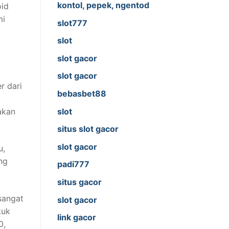
kontol, pepek, ngentod
oid
mi
slot777
slot
slot gacor
slot gacor
r dari
bebasbet88
slot
akan
situs slot gacor
slot gacor
u,
ng
padi777
situs gacor
sangat
slot gacor
tuk
link gacor
0,