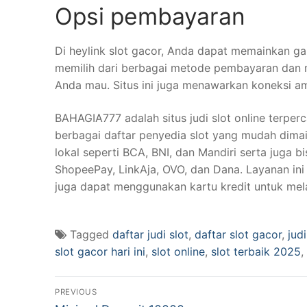
Opsi pembayaran
Di heylink slot gacor, Anda dapat memainkan g
memilih dari berbagai metode pembayaran dan
Anda mau. Situs ini juga menawarkan koneksi am
BAHAGIA777 adalah situs judi slot online terperc
berbagai daftar penyedia slot yang mudah dim
lokal seperti BCA, BNI, dan Mandiri serta juga 
ShopeePay, LinkAja, OVO, dan Dana. Layanan ini
juga dapat menggunakan kartu kredit untuk mel
Tagged
daftar judi slot
,
daftar slot gacor
,
judi
slot gacor hari ini
,
slot online
,
slot terbaik 2025
,
Navigasi
PREVIOUS