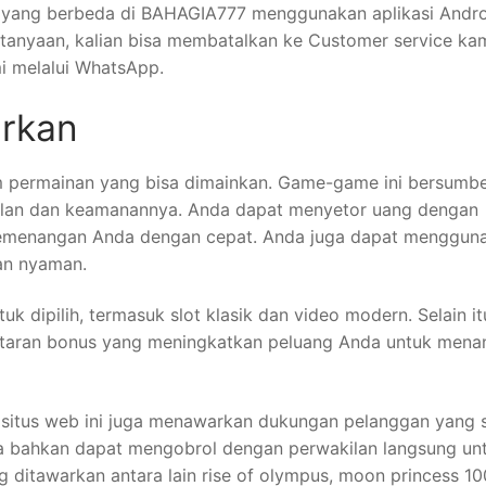
t yang berbeda di BAHAGIA777 menggunakan aplikasi Andr
rtanyaan, kalian bisa membatalkan ke Customer service ka
i melalui WhatsApp.
arkan
permainan yang bisa dimainkan. Game-game ini bersumbe
keadilan dan keamanannya. Anda dapat menyetor uang dengan
emenangan Anda dengan cepat. Anda juga dapat menggun
an nyaman.
 dipilih, termasuk slot klasik dan video modern. Selain it
 putaran bonus yang meningkatkan peluang Anda untuk mena
, situs web ini juga menawarkan dukungan pelanggan yang 
 bahkan dapat mengobrol dengan perwakilan langsung un
ditawarkan antara lain rise of olympus, moon princess 10