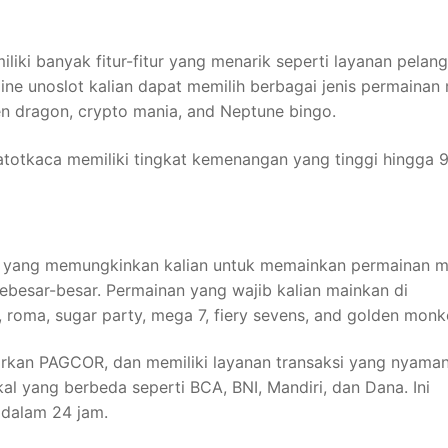
liki banyak fitur-fitur yang menarik seperti layanan pelan
line unoslot kalian dapat memilih berbagai jenis permainan
n dragon, crypto mania, and Neptune bingo.
gatotkaca memiliki tingkat kemenangan yang tinggi hingga 
k yang memungkinkan kalian untuk memainkan permainan m
besar-besar. Permainan yang wajib kalian mainkan di
roma, sugar party, mega 7, fiery sevens, and golden monk
sarkan PAGCOR, dan memiliki layanan transaksi yang nyama
l yang berbeda seperti BCA, BNI, Mandiri, dan Dana. Ini
 dalam 24 jam.