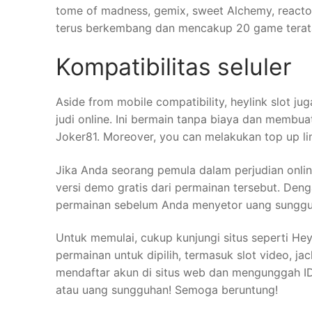
tome of madness, gemix, sweet Alchemy, reacto
terus berkembang dan mencakup 20 game terata
Kompatibilitas seluler
Aside from mobile compatibility, heylink slot j
judi online. Ini bermain tanpa biaya dan membua
Joker81. Moreover, you can melakukan top up li
Jika Anda seorang pemula dalam perjudian onlin
versi demo gratis dari permainan tersebut. Den
permainan sebelum Anda menyetor uang sunggu
Untuk memulai, cukup kunjungi situs seperti He
permainan untuk dipilih, termasuk slot video, j
mendaftar akun di situs web dan mengunggah I
atau uang sungguhan! Semoga beruntung!