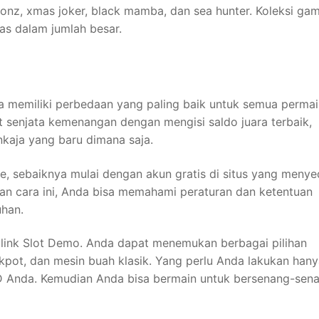
onz, xmas joker, black mamba, dan sea hunter. Koleksi ga
s dalam jumlah besar.
uga memiliki perbedaan yang paling baik untuk semua perma
t senjata kemenangan dengan mengisi saldo juara terbaik,
nkaja yang baru dimana saja.
e, sebaiknya mulai dengan akun gratis di situs yang menye
gan cara ini, Anda bisa memahami peraturan dan ketentuan
han.
ylink Slot Demo. Anda dapat menemukan berbagai pilihan
ackpot, dan mesin buah klasik. Yang perlu Anda lakukan hany
D Anda. Kemudian Anda bisa bermain untuk bersenang-sen