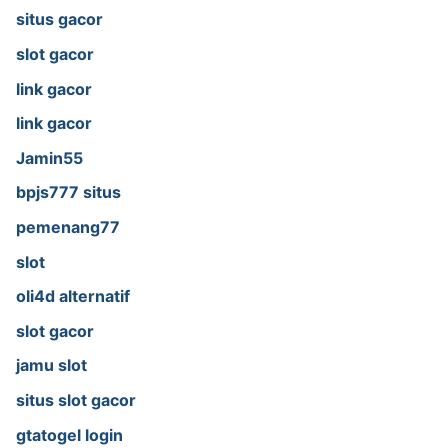
situs gacor
slot gacor
link gacor
link gacor
Jamin55
bpjs777 situs
pemenang77
slot
oli4d alternatif
slot gacor
jamu slot
situs slot gacor
gtatogel login