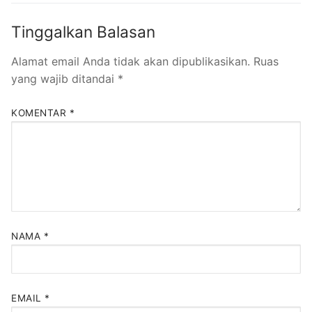
Tinggalkan Balasan
Alamat email Anda tidak akan dipublikasikan.
Ruas
yang wajib ditandai
*
KOMENTAR
*
NAMA
*
EMAIL
*