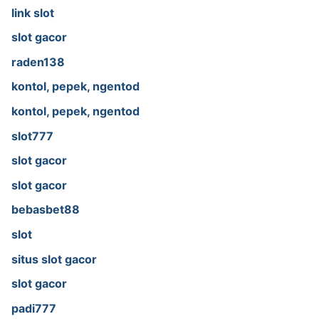
link slot
slot gacor
raden138
kontol, pepek, ngentod
kontol, pepek, ngentod
slot777
slot gacor
slot gacor
bebasbet88
slot
situs slot gacor
slot gacor
padi777