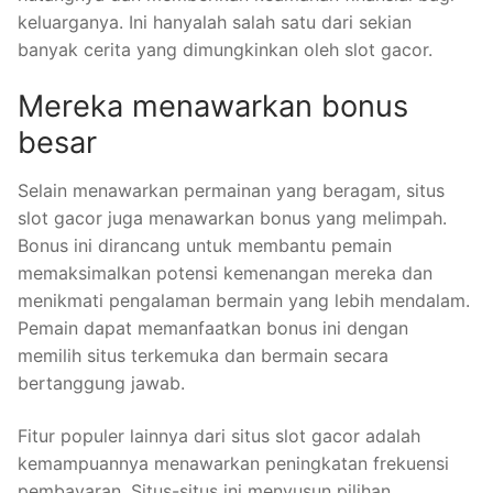
keluarganya. Ini hanyalah salah satu dari sekian
banyak cerita yang dimungkinkan oleh slot gacor.
Mereka menawarkan bonus
besar
Selain menawarkan permainan yang beragam, situs
slot gacor juga menawarkan bonus yang melimpah.
Bonus ini dirancang untuk membantu pemain
memaksimalkan potensi kemenangan mereka dan
menikmati pengalaman bermain yang lebih mendalam.
Pemain dapat memanfaatkan bonus ini dengan
memilih situs terkemuka dan bermain secara
bertanggung jawab.
Fitur populer lainnya dari situs slot gacor adalah
kemampuannya menawarkan peningkatan frekuensi
pembayaran. Situs-situs ini menyusun pilihan