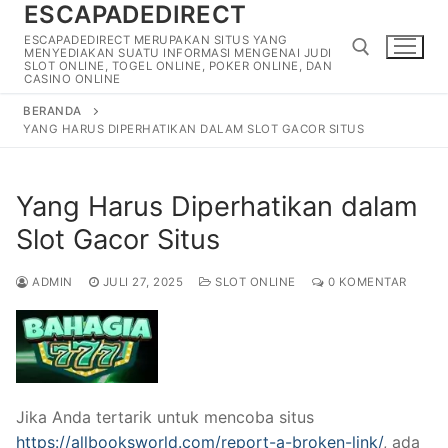
ESCAPADEDIRECT
Lompat
ke
ESCAPADEDIRECT MERUPAKAN SITUS YANG
MENYEDIAKAN SUATU INFORMASI MENGENAI JUDI
konten
SLOT ONLINE, TOGEL ONLINE, POKER ONLINE, DAN
CASINO ONLINE
BERANDA
Cari:
YANG HARUS DIPERHATIKAN DALAM SLOT GACOR SITUS
Yang Harus Diperhatikan dalam
Slot Gacor Situs
ADMIN
JULI 27, 2025
SLOT ONLINE
0 KOMENTAR
Jika Anda tertarik untuk mencoba situs
https://allbooksworld.com/report-a-broken-link/
, ada