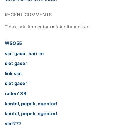
RECENT COMMENTS
Tidak ada komentar untuk ditampilkan.
WSO55
slot gacor hari ini
slot gacor
link slot
slot gacor
raden138
kontol, pepek, ngentod
kontol, pepek, ngentod
slot777