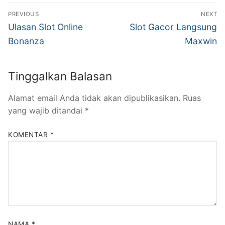
Navigasi
PREVIOUS
NEXT
pos
Previous
Next
Ulasan Slot Online
Slot Gacor Langsung
post:
post:
Bonanza
Maxwin
Tinggalkan Balasan
Alamat email Anda tidak akan dipublikasikan.
Ruas
yang wajib ditandai
*
KOMENTAR
*
NAMA
*