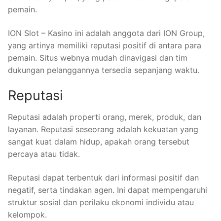
pemain.
ION Slot – Kasino ini adalah anggota dari ION Group,
yang artinya memiliki reputasi positif di antara para
pemain. Situs webnya mudah dinavigasi dan tim
dukungan pelanggannya tersedia sepanjang waktu.
Reputasi
Reputasi adalah properti orang, merek, produk, dan
layanan. Reputasi seseorang adalah kekuatan yang
sangat kuat dalam hidup, apakah orang tersebut
percaya atau tidak.
Reputasi dapat terbentuk dari informasi positif dan
negatif, serta tindakan agen. Ini dapat mempengaruhi
struktur sosial dan perilaku ekonomi individu atau
kelompok.