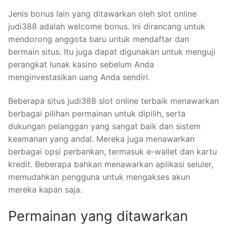
Jenis bonus lain yang ditawarkan oleh slot online
judi388 adalah welcome bonus. Ini dirancang untuk
mendorong anggota baru untuk mendaftar dan
bermain situs. Itu juga dapat digunakan untuk menguji
perangkat lunak kasino sebelum Anda
menginvestasikan uang Anda sendiri.
Beberapa situs judi388 slot online terbaik menawarkan
berbagai pilihan permainan untuk dipilih, serta
dukungan pelanggan yang sangat baik dan sistem
keamanan yang andal. Mereka juga menawarkan
berbagai opsi perbankan, termasuk e-wallet dan kartu
kredit. Beberapa bahkan menawarkan aplikasi seluler,
memudahkan pengguna untuk mengakses akun
mereka kapan saja.
Permainan yang ditawarkan