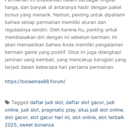
harga, dan banyak di antaranya hadir dengan paket
bonus yang menarik. Namun, penting untuk dipahami
bahwa setiap permainan memiliki aturan dan
regulasinya sendiri. Oleh karena itu, penting untuk
membiasakan diri dengan ini sebelum bermain. Ini
akan memastikan bahwa Anda memiliki pengalaman
bermain game yang positif. Situs ini juga dilengkapi
jaminan uang kembali, yang mencakup kerugian yang
terjadi dalam beberapa hari pertama permainan.
https://bolaemas88.forum/
Tagged
daftar judi slot
,
daftar slot gacor
,
judi
online
,
judi slot
,
pragmatic play
,
situs judi slot online
,
slot gacor
,
slot gacor hari ini
,
slot online
,
slot terbaik
2025
,
sweet bonanza