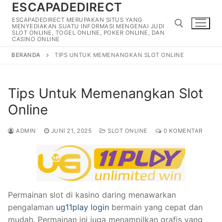
ESCAPADEDIRECT
Lompat
ke
ESCAPADEDIRECT MERUPAKAN SITUS YANG
MENYEDIAKAN SUATU INFORMASI MENGENAI JUDI
konten
SLOT ONLINE, TOGEL ONLINE, POKER ONLINE, DAN
CASINO ONLINE
BERANDA
TIPS UNTUK MEMENANGKAN SLOT ONLINE
Cari:
Tips Untuk Memenangkan Slot
Online
ADMIN
JUNI 21, 2025
SLOT ONLINE
0 KOMENTAR
Permainan slot di kasino daring menawarkan
pengalaman
ug11play login
bermain yang cepat dan
mudah. Permainan ini juga menampilkan grafis yang