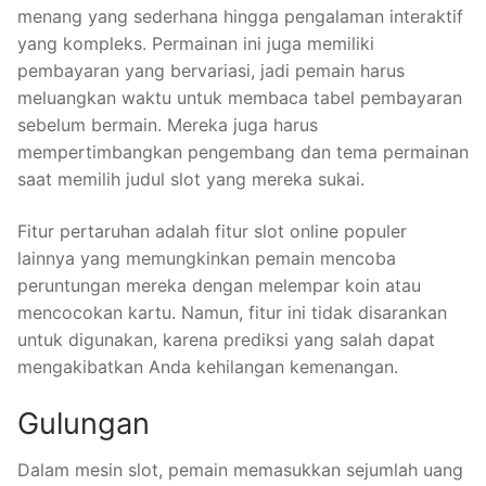
menang yang sederhana hingga pengalaman interaktif
yang kompleks. Permainan ini juga memiliki
pembayaran yang bervariasi, jadi pemain harus
meluangkan waktu untuk membaca tabel pembayaran
sebelum bermain. Mereka juga harus
mempertimbangkan pengembang dan tema permainan
saat memilih judul slot yang mereka sukai.
Fitur pertaruhan adalah fitur slot online populer
lainnya yang memungkinkan pemain mencoba
peruntungan mereka dengan melempar koin atau
mencocokan kartu. Namun, fitur ini tidak disarankan
untuk digunakan, karena prediksi yang salah dapat
mengakibatkan Anda kehilangan kemenangan.
Gulungan
Dalam mesin slot, pemain memasukkan sejumlah uang