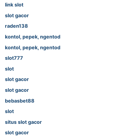
link slot
slot gacor
raden138
kontol, pepek, ngentod
kontol, pepek, ngentod
slot777
slot
slot gacor
slot gacor
bebasbet88
slot
situs slot gacor
slot gacor