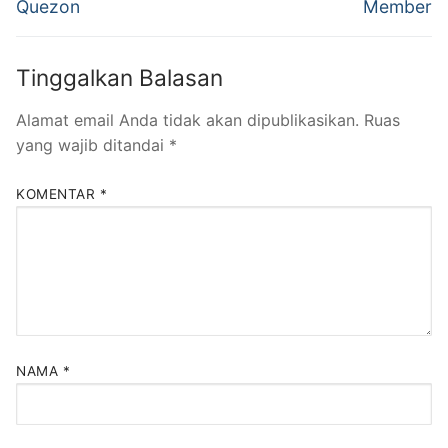
post:
post:
Quezon
Member
Tinggalkan Balasan
Alamat email Anda tidak akan dipublikasikan.
Ruas
yang wajib ditandai
*
KOMENTAR
*
NAMA
*