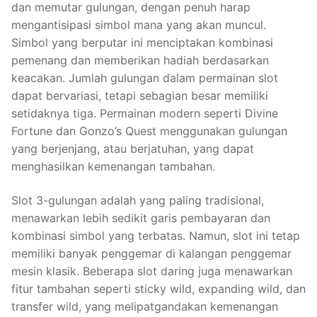
dan memutar gulungan, dengan penuh harap
mengantisipasi simbol mana yang akan muncul.
Simbol yang berputar ini menciptakan kombinasi
pemenang dan memberikan hadiah berdasarkan
keacakan. Jumlah gulungan dalam permainan slot
dapat bervariasi, tetapi sebagian besar memiliki
setidaknya tiga. Permainan modern seperti Divine
Fortune dan Gonzo’s Quest menggunakan gulungan
yang berjenjang, atau berjatuhan, yang dapat
menghasilkan kemenangan tambahan.
Slot 3-gulungan adalah yang paling tradisional,
menawarkan lebih sedikit garis pembayaran dan
kombinasi simbol yang terbatas. Namun, slot ini tetap
memiliki banyak penggemar di kalangan penggemar
mesin klasik. Beberapa slot daring juga menawarkan
fitur tambahan seperti sticky wild, expanding wild, dan
transfer wild, yang melipatgandakan kemenangan