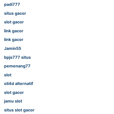
padi777
situs gacor
slot gacor
link gacor
link gacor
Jamin55
bpjs777 situs
pemenang77
slot
oli4d alternatif
slot gacor
jamu slot
situs slot gacor