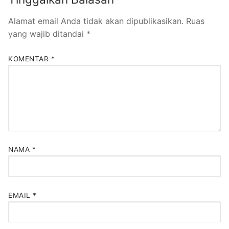
Alamat email Anda tidak akan dipublikasikan.
Ruas
yang wajib ditandai
*
KOMENTAR
*
NAMA
*
EMAIL
*