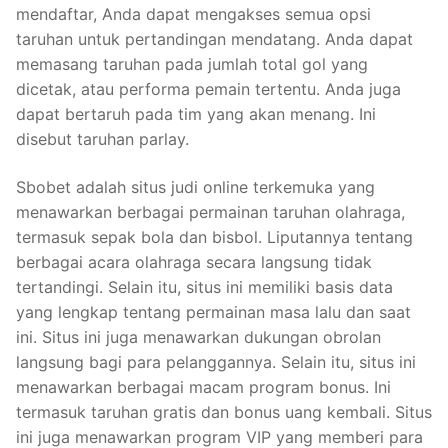
mendaftar, Anda dapat mengakses semua opsi
taruhan untuk pertandingan mendatang. Anda dapat
memasang taruhan pada jumlah total gol yang
dicetak, atau performa pemain tertentu. Anda juga
dapat bertaruh pada tim yang akan menang. Ini
disebut taruhan parlay.
Sbobet adalah situs judi online terkemuka yang
menawarkan berbagai permainan taruhan olahraga,
termasuk sepak bola dan bisbol. Liputannya tentang
berbagai acara olahraga secara langsung tidak
tertandingi. Selain itu, situs ini memiliki basis data
yang lengkap tentang permainan masa lalu dan saat
ini. Situs ini juga menawarkan dukungan obrolan
langsung bagi para pelanggannya. Selain itu, situs ini
menawarkan berbagai macam program bonus. Ini
termasuk taruhan gratis dan bonus uang kembali. Situs
ini juga menawarkan program VIP yang memberi para