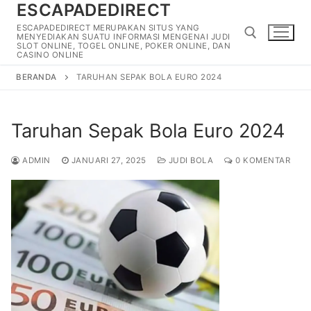
ESCAPADEDIRECT
Lompat
ke
ESCAPADEDIRECT MERUPAKAN SITUS YANG
MENYEDIAKAN SUATU INFORMASI MENGENAI JUDI
konten
SLOT ONLINE, TOGEL ONLINE, POKER ONLINE, DAN
CASINO ONLINE
BERANDA
TARUHAN SEPAK BOLA EURO 2024
Cari:
Taruhan Sepak Bola Euro 2024
ADMIN
JANUARI 27, 2025
JUDI BOLA
0 KOMENTAR