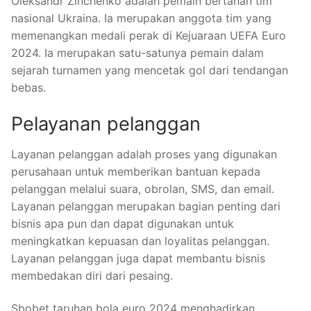
Oleksandr Zinchenko adalah pemain bertahan tim
nasional Ukraina. Ia merupakan anggota tim yang
memenangkan medali perak di Kejuaraan UEFA Euro
2024. Ia merupakan satu-satunya pemain dalam
sejarah turnamen yang mencetak gol dari tendangan
bebas.
Pelayanan pelanggan
Layanan pelanggan adalah proses yang digunakan
perusahaan untuk memberikan bantuan kepada
pelanggan melalui suara, obrolan, SMS, dan email.
Layanan pelanggan merupakan bagian penting dari
bisnis apa pun dan dapat digunakan untuk
meningkatkan kepuasan dan loyalitas pelanggan.
Layanan pelanggan juga dapat membantu bisnis
membedakan diri dari pesaing.
Sbobet taruhan bola euro 2024 menghadirkan