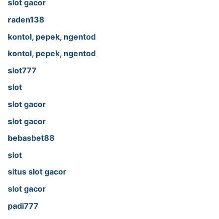
slot gacor
raden138
kontol, pepek, ngentod
kontol, pepek, ngentod
slot777
slot
slot gacor
slot gacor
bebasbet88
slot
situs slot gacor
slot gacor
padi777