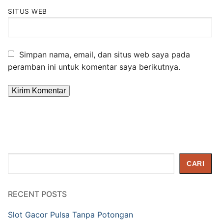
SITUS WEB
Simpan nama, email, dan situs web saya pada
peramban ini untuk komentar saya berikutnya.
Cari
CARI
RECENT POSTS
Slot Gacor Pulsa Tanpa Potongan