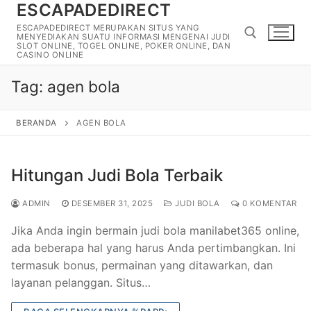
ESCAPADEDIRECT
Lompat
ke
ESCAPADEDIRECT MERUPAKAN SITUS YANG
MENYEDIAKAN SUATU INFORMASI MENGENAI JUDI
konten
SLOT ONLINE, TOGEL ONLINE, POKER ONLINE, DAN
CASINO ONLINE
Tag:
agen bola
Cari:
BERANDA
AGEN BOLA
Hitungan Judi Bola Terbaik
ADMIN
DESEMBER 31, 2025
JUDI BOLA
0 KOMENTAR
Jika Anda ingin bermain judi bola manilabet365 online,
ada beberapa hal yang harus Anda pertimbangkan. Ini
termasuk bonus, permainan yang ditawarkan, dan
layanan pelanggan. Situs…