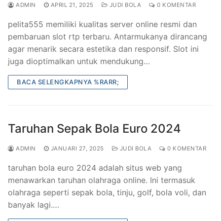
ADMIN
APRIL 21, 2025
JUDI BOLA
0 KOMENTAR
pelita555 memiliki kualitas server online resmi dan
pembaruan slot rtp terbaru. Antarmukanya dirancang
agar menarik secara estetika dan responsif. Slot ini
juga dioptimalkan untuk mendukung…
BACA SELENGKAPNYA %RARR;
Taruhan Sepak Bola Euro 2024
ADMIN
JANUARI 27, 2025
JUDI BOLA
0 KOMENTAR
taruhan bola euro 2024 adalah situs web yang
menawarkan taruhan olahraga online. Ini termasuk
olahraga seperti sepak bola, tinju, golf, bola voli, dan
banyak lagi.…