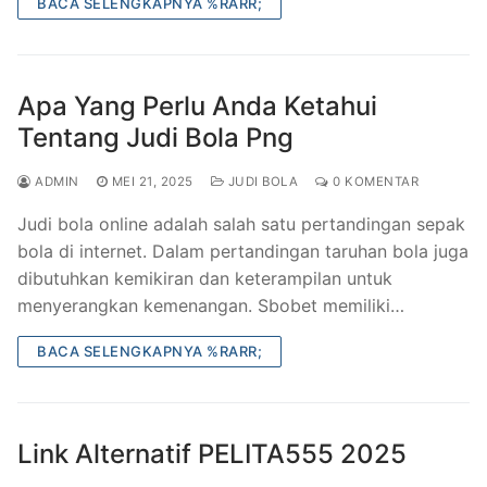
BACA SELENGKAPNYA %RARR;
Apa Yang Perlu Anda Ketahui
Tentang Judi Bola Png
ADMIN
MEI 21, 2025
JUDI BOLA
0 KOMENTAR
Judi bola online adalah salah satu pertandingan sepak
bola di internet. Dalam pertandingan taruhan bola juga
dibutuhkan kemikiran dan keterampilan untuk
menyerangkan kemenangan. Sbobet memiliki…
BACA SELENGKAPNYA %RARR;
Link Alternatif PELITA555 2025