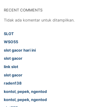
RECENT COMMENTS
Tidak ada komentar untuk ditampilkan.
SLOT
WSO55
slot gacor hari ini
slot gacor
link slot
slot gacor
raden138
kontol, pepek, ngentod
kontol, pepek, ngentod