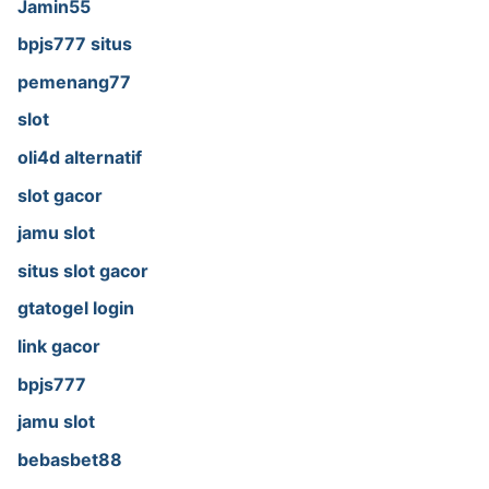
Jamin55
bpjs777 situs
pemenang77
slot
oli4d alternatif
slot gacor
jamu slot
situs slot gacor
gtatogel login
link gacor
bpjs777
jamu slot
bebasbet88