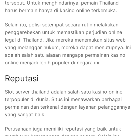
tersebut. Untuk menghindarinya, pemain Thailand
harus bermain hanya di kasino online terkemuka.
Selain itu, polisi setempat secara rutin melakukan
penggerebekan untuk memastikan perjudian online
legal di Thailand. Jika mereka menemukan situs web
yang melanggar hukum, mereka dapat menutupnya. Ini
adalah salah satu alasan mengapa permainan kasino
online menjadi lebih populer di negara ini.
Reputasi
Slot server thailand adalah salah satu kasino online
terpopuler di dunia. Situs ini menawarkan berbagai
permainan dan terkenal dengan layanan pelanggannya
yang sangat baik.
Perusahaan juga memiliki reputasi yang baik untuk