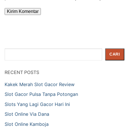
Cari
CARI
RECENT POSTS
Kakek Merah Slot Gacor Review
Slot Gacor Pulsa Tanpa Potongan
Slots Yang Lagi Gacor Hari Ini
Slot Online Via Dana
Slot Online Kamboja