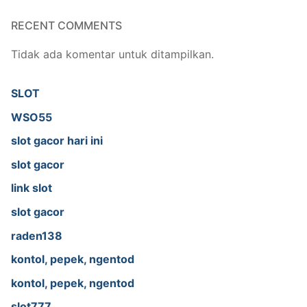
RECENT COMMENTS
Tidak ada komentar untuk ditampilkan.
SLOT
WSO55
slot gacor hari ini
slot gacor
link slot
slot gacor
raden138
kontol, pepek, ngentod
kontol, pepek, ngentod
slot777