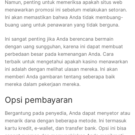
Namun, penting untuk memeriksa apakah situs web
menawarkan promosi ini sebelum melakukan setoran.
Ini akan memastikan bahwa Anda tidak membuang-
buang uang untuk penawaran yang tidak berguna.
Ini sangat penting jika Anda berencana bermain
dengan uang sungguhan, karena ini dapat membuat
perbedaan besar pada kemenangan Anda. Cara
terbaik untuk mengetahui apakah kasino menawarkan
ini adalah dengan melihat ulasan mereka. Ini akan
memberi Anda gambaran tentang seberapa baik
mereka dalam pekerjaan mereka.
Opsi pembayaran
Bergantung pada penyedia, Anda dapat menyetor atau
menarik dana dengan beberapa metode. Ini termasuk
kartu kredit, e-wallet, dan transfer bank. Opsi ini bisa