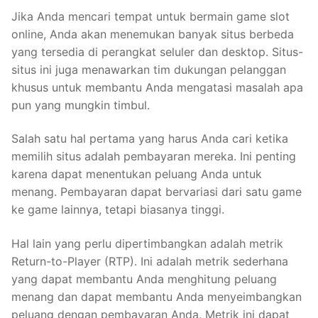
Jika Anda mencari tempat untuk bermain game slot
online, Anda akan menemukan banyak situs berbeda
yang tersedia di perangkat seluler dan desktop. Situs-
situs ini juga menawarkan tim dukungan pelanggan
khusus untuk membantu Anda mengatasi masalah apa
pun yang mungkin timbul.
Salah satu hal pertama yang harus Anda cari ketika
memilih situs adalah pembayaran mereka. Ini penting
karena dapat menentukan peluang Anda untuk
menang. Pembayaran dapat bervariasi dari satu game
ke game lainnya, tetapi biasanya tinggi.
Hal lain yang perlu dipertimbangkan adalah metrik
Return-to-Player (RTP). Ini adalah metrik sederhana
yang dapat membantu Anda menghitung peluang
menang dan dapat membantu Anda menyeimbangkan
peluang dengan pembayaran Anda. Metrik ini dapat