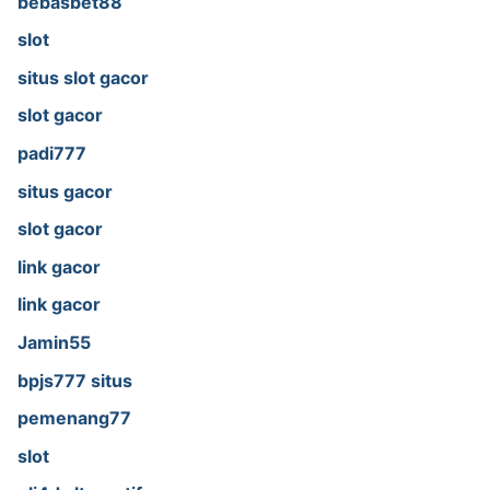
bebasbet88
slot
situs slot gacor
slot gacor
padi777
situs gacor
slot gacor
link gacor
link gacor
Jamin55
bpjs777 situs
pemenang77
slot