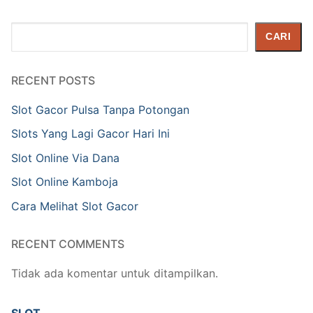
Cari
CARI
RECENT POSTS
Slot Gacor Pulsa Tanpa Potongan
Slots Yang Lagi Gacor Hari Ini
Slot Online Via Dana
Slot Online Kamboja
Cara Melihat Slot Gacor
RECENT COMMENTS
Tidak ada komentar untuk ditampilkan.
SLOT