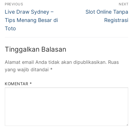
Navigasi
PREVIOUS
NEXT
pos
Previous
Next
Live Draw Sydney –
Slot Online Tanpa
post:
post:
Tips Menang Besar di
Registrasi
Toto
Tinggalkan Balasan
Alamat email Anda tidak akan dipublikasikan.
Ruas
yang wajib ditandai
*
KOMENTAR
*