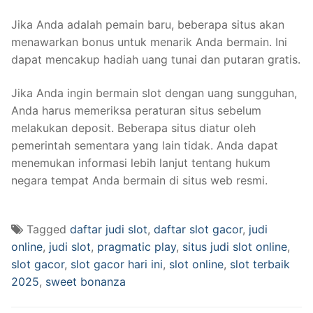
Jika Anda adalah pemain baru, beberapa situs akan
menawarkan bonus untuk menarik Anda bermain. Ini
dapat mencakup hadiah uang tunai dan putaran gratis.
Jika Anda ingin bermain slot dengan uang sungguhan,
Anda harus memeriksa peraturan situs sebelum
melakukan deposit. Beberapa situs diatur oleh
pemerintah sementara yang lain tidak. Anda dapat
menemukan informasi lebih lanjut tentang hukum
negara tempat Anda bermain di situs web resmi.
Tagged
daftar judi slot
,
daftar slot gacor
,
judi
online
,
judi slot
,
pragmatic play
,
situs judi slot online
,
slot gacor
,
slot gacor hari ini
,
slot online
,
slot terbaik
2025
,
sweet bonanza