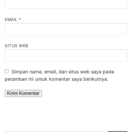
EMAIL
*
SITUS WEB
Simpan nama, email, dan situs web saya pada
peramban ini untuk komentar saya berikutnya.