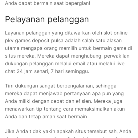
Anda dapat bermain saat bepergian!
Pelayanan pelanggan
Layanan pelanggan yang ditawarkan oleh slot online
pkv games deposit pulsa adalah salah satu alasan
utama mengapa orang memilih untuk bermain game di
situs mereka. Mereka dapat menghubungi perwakilan
dukungan pelanggan melalui email atau melalui live
chat 24 jam sehari, 7 hari seminggu.
Tim dukungan sangat berpengalaman, sehingga
mereka dapat menjawab pertanyaan apa pun yang
Anda miliki dengan cepat dan efisien. Mereka juga
menawarkan tip tentang cara memaksimalkan akun
Anda dan tetap aman saat bermain.
Jika Anda tidak yakin apakah situs tersebut sah, Anda