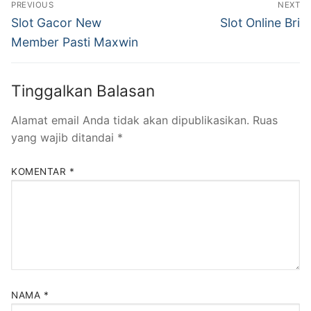
PREVIOUS
NEXT
pos
Previous
Next
Slot Gacor New
Slot Online Bri
post:
post:
Member Pasti Maxwin
Tinggalkan Balasan
Alamat email Anda tidak akan dipublikasikan.
Ruas
yang wajib ditandai
*
KOMENTAR
*
NAMA
*