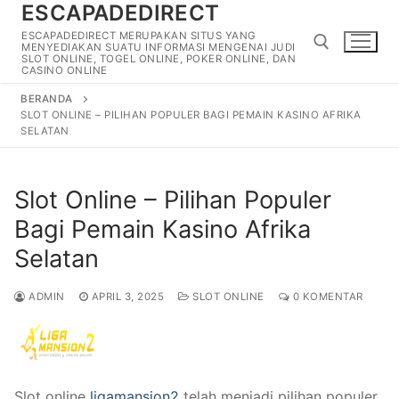
ESCAPADEDIRECT
Lompat
ke
ESCAPADEDIRECT MERUPAKAN SITUS YANG
MENYEDIAKAN SUATU INFORMASI MENGENAI JUDI
konten
SLOT ONLINE, TOGEL ONLINE, POKER ONLINE, DAN
CASINO ONLINE
BERANDA
Cari:
SLOT ONLINE – PILIHAN POPULER BAGI PEMAIN KASINO AFRIKA
SELATAN
Slot Online – Pilihan Populer
Bagi Pemain Kasino Afrika
Selatan
ADMIN
APRIL 3, 2025
SLOT ONLINE
0 KOMENTAR
Slot online
ligamansion2
telah menjadi pilihan populer