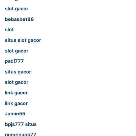
slot gacor
bebasbet88
slot
situs slot gacor
slot gacor
padi777
situs gacor
slot gacor
link gacor
link gacor
Jamin55
bpjs777 situs
pemenang77