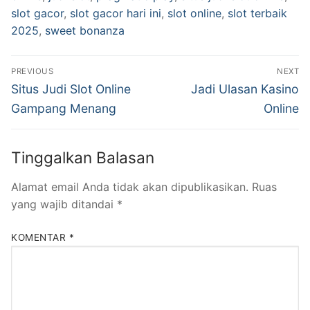
slot gacor
,
slot gacor hari ini
,
slot online
,
slot terbaik
2025
,
sweet bonanza
Navigasi
PREVIOUS
NEXT
pos
Previous
Next
Situs Judi Slot Online
Jadi Ulasan Kasino
post:
post:
Gampang Menang
Online
Tinggalkan Balasan
Alamat email Anda tidak akan dipublikasikan.
Ruas
yang wajib ditandai
*
KOMENTAR
*