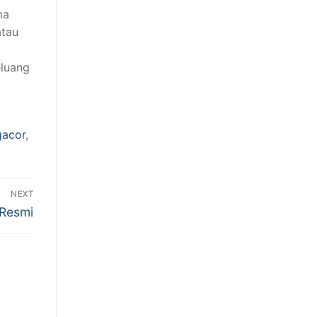
ma
atau
luang
gacor
,
NEXT
 Resmi