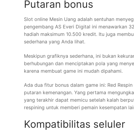
Putaran bonus
Slot online Mesin Uang adalah sentuhan menyeg
pengembang AS Everi Digital ini menawarkan 32
hadiah maksimum 10.500 kredit. Itu juga mem
sederhana yang Anda lihat.
Meskipun grafiknya sederhana, ini bukan kekura
berhubungan dan menciptakan pola yang menyena
karena membuat game ini mudah dipahami.
Ada dua fitur bonus dalam game ini: Red Respin 
putaran kemenangan. Yang pertama mengungka
yang terakhir dapat memicu setelah kalah berp
respining untuk memberi pemain kesempatan la
Kompatibilitas seluler