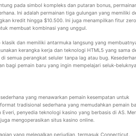
gantung pada simbol kompleks dan putaran bonus, permaina
rhana. Ini adalah permainan tiga gulungan yang memiliki d
kan kredit hingga $10.500. Ini juga menampilkan fitur zer
ntuk membuat kombinasi yang unggul.
ino klasik dan memiliki antarmuka langsung yang membuatny
ggunakan kerangka kerja dan teknologi HTML5 yang sama 
i di semua perangkat seluler tanpa lag atau bug. Kesederha
n bagi pemain baru yang ingin mempelajari seluk-beluknya
ne sederhana yang menawarkan pemain kesempatan untuk
format tradisional sederhana yang memudahkan pemain b
Everi, penyedia teknologi kasino yang berbasis di AS. Me
juga mengoperasikan situs kasino online.
bagian yang melegalkan perjudian, termasuk Connecticut,