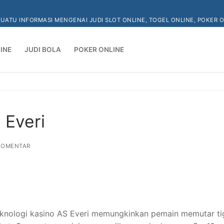
ATU INFORMASI MENGENAI JUDI SLOT ONLINE, TOGEL ONLINE, POKER O
INE
JUDI BOLA
POKER ONLINE
Cari:
 Everi
KOMENTAR
knologi kasino AS Everi memungkinkan pemain memutar ti