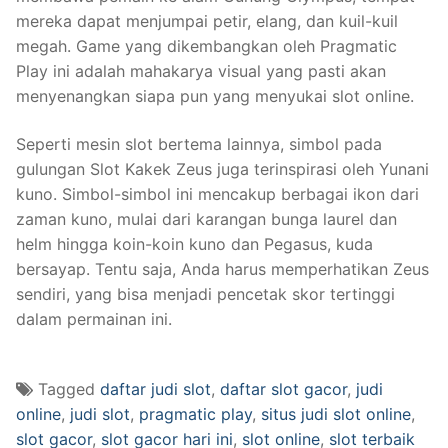
mereka dapat menjumpai petir, elang, dan kuil-kuil
megah. Game yang dikembangkan oleh Pragmatic
Play ini adalah mahakarya visual yang pasti akan
menyenangkan siapa pun yang menyukai slot online.
Seperti mesin slot bertema lainnya, simbol pada
gulungan Slot Kakek Zeus juga terinspirasi oleh Yunani
kuno. Simbol-simbol ini mencakup berbagai ikon dari
zaman kuno, mulai dari karangan bunga laurel dan
helm hingga koin-koin kuno dan Pegasus, kuda
bersayap. Tentu saja, Anda harus memperhatikan Zeus
sendiri, yang bisa menjadi pencetak skor tertinggi
dalam permainan ini.
Tagged
daftar judi slot
,
daftar slot gacor
,
judi
online
,
judi slot
,
pragmatic play
,
situs judi slot online
,
slot gacor
,
slot gacor hari ini
,
slot online
,
slot terbaik