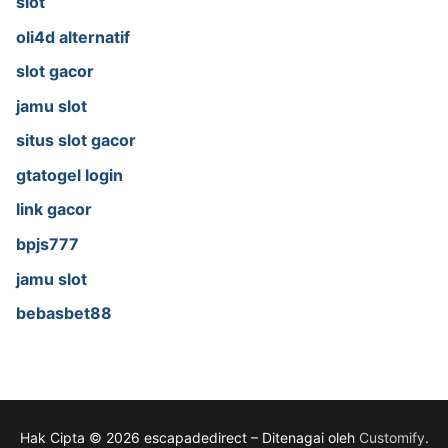
slot
oli4d alternatif
slot gacor
jamu slot
situs slot gacor
gtatogel login
link gacor
bpjs777
jamu slot
bebasbet88
Hak Cipta © 2026 escapadedirect – Ditenagai oleh
Customify
.