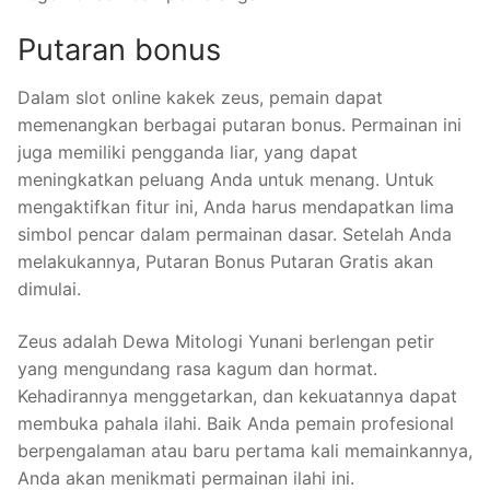
Putaran bonus
Dalam slot online kakek zeus, pemain dapat
memenangkan berbagai putaran bonus. Permainan ini
juga memiliki pengganda liar, yang dapat
meningkatkan peluang Anda untuk menang. Untuk
mengaktifkan fitur ini, Anda harus mendapatkan lima
simbol pencar dalam permainan dasar. Setelah Anda
melakukannya, Putaran Bonus Putaran Gratis akan
dimulai.
Zeus adalah Dewa Mitologi Yunani berlengan petir
yang mengundang rasa kagum dan hormat.
Kehadirannya menggetarkan, dan kekuatannya dapat
membuka pahala ilahi. Baik Anda pemain profesional
berpengalaman atau baru pertama kali memainkannya,
Anda akan menikmati permainan ilahi ini.