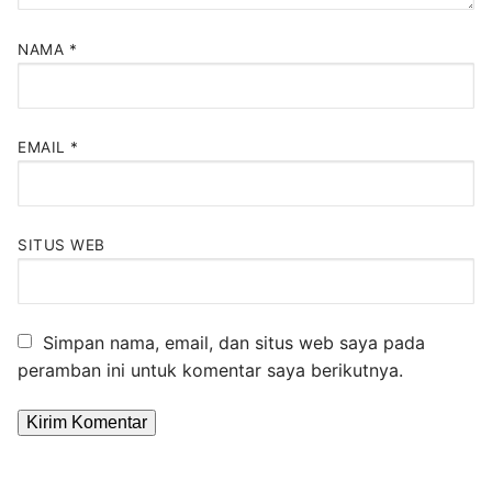
NAMA
*
EMAIL
*
SITUS WEB
Simpan nama, email, dan situs web saya pada
peramban ini untuk komentar saya berikutnya.