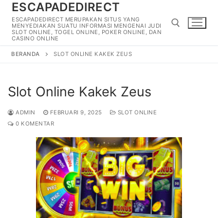
ESCAPADEDIRECT
Lompat
ke
ESCAPADEDIRECT MERUPAKAN SITUS YANG
MENYEDIAKAN SUATU INFORMASI MENGENAI JUDI
konten
SLOT ONLINE, TOGEL ONLINE, POKER ONLINE, DAN
CASINO ONLINE
BERANDA
SLOT ONLINE KAKEK ZEUS
Cari:
Slot Online Kakek Zeus
ADMIN
FEBRUARI 9, 2025
SLOT ONLINE
0 KOMENTAR