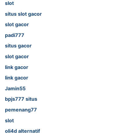
slot
situs slot gacor
slot gacor
padi777
situs gacor
slot gacor
link gacor
link gacor
Jamin55
bpjs777 situs
pemenang77
slot
oli4d alternatif