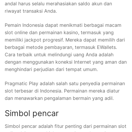
andal harus selalu merahasiakan saldo akun dan
riwayat transaksi Anda.
Pemain Indonesia dapat menikmati berbagai macam
slot online dan permainan kasino, termasuk yang
memiliki jackpot progresif. Mereka dapat memilih dari
berbagai metode pembayaran, termasuk EWallets.
Cara terbaik untuk melindungi uang Anda adalah
dengan menggunakan koneksi Internet yang aman dan
menghindari perjudian dari tempat umum.
Pragmatic Play adalah salah satu penyedia permainan
slot terbesar di Indonesia. Permainan mereka diatur
dan menawarkan pengalaman bermain yang adil.
Simbol pencar
Simbol pencar adalah fitur penting dari permainan slot