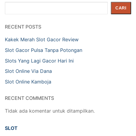
Cari
CARI
RECENT POSTS
Kakek Merah Slot Gacor Review
Slot Gacor Pulsa Tanpa Potongan
Slots Yang Lagi Gacor Hari Ini
Slot Online Via Dana
Slot Online Kamboja
RECENT COMMENTS
Tidak ada komentar untuk ditampilkan.
SLOT