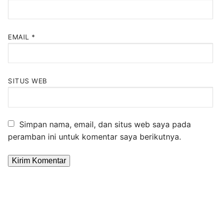
EMAIL
*
SITUS WEB
Simpan nama, email, dan situs web saya pada
peramban ini untuk komentar saya berikutnya.