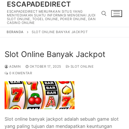
ESCAPADEDIRECT
Lompat
ke
ESCAPADEDIRECT MERUPAKAN SITUS YANG
MENYEDIAKAN SUATU INFORMASI MENGENAI JUDI
konten
SLOT ONLINE, TOGEL ONLINE, POKER ONLINE, DAN
CASINO ONLINE
BERANDA
SLOT ONLINE BANYAK JACKPOT
Cari:
Slot Online Banyak Jackpot
ADMIN
OKTOBER 17, 2025
SLOT ONLINE
0 KOMENTAR
Slot online banyak jackpot adalah sebuah game slot
yang paling tujuan dan mendapatkan keuntungan