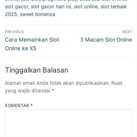
slot gacor
,
slot gacor hari ini
,
slot online
,
slot terbaik
2025
,
sweet bonanza
Navigasi
PREVIOUS
NEXT
pos
Previous
Next
Cara Memainkan Slot
3 Macam Slot Online
post:
post:
Online ke X5
Tinggalkan Balasan
Alamat email Anda tidak akan dipublikasikan.
Ruas
yang wajib ditandai
*
KOMENTAR
*