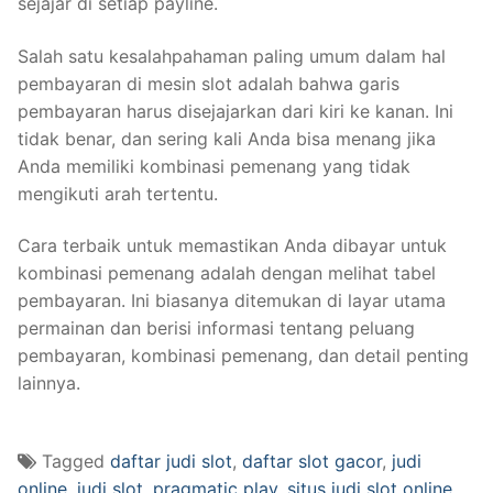
sejajar di setiap payline.
Salah satu kesalahpahaman paling umum dalam hal
pembayaran di mesin slot adalah bahwa garis
pembayaran harus disejajarkan dari kiri ke kanan. Ini
tidak benar, dan sering kali Anda bisa menang jika
Anda memiliki kombinasi pemenang yang tidak
mengikuti arah tertentu.
Cara terbaik untuk memastikan Anda dibayar untuk
kombinasi pemenang adalah dengan melihat tabel
pembayaran. Ini biasanya ditemukan di layar utama
permainan dan berisi informasi tentang peluang
pembayaran, kombinasi pemenang, dan detail penting
lainnya.
Tagged
daftar judi slot
,
daftar slot gacor
,
judi
online
,
judi slot
,
pragmatic play
,
situs judi slot online
,