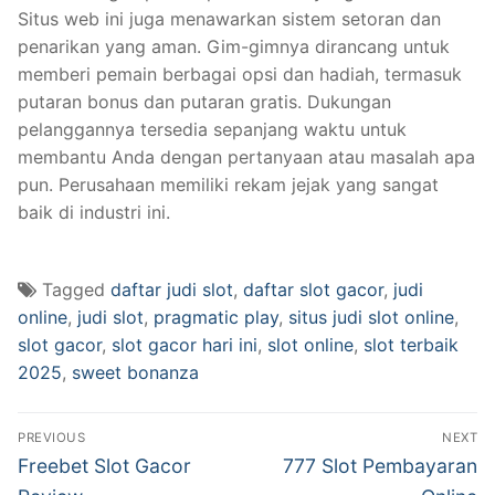
Situs web ini juga menawarkan sistem setoran dan
penarikan yang aman. Gim-gimnya dirancang untuk
memberi pemain berbagai opsi dan hadiah, termasuk
putaran bonus dan putaran gratis. Dukungan
pelanggannya tersedia sepanjang waktu untuk
membantu Anda dengan pertanyaan atau masalah apa
pun. Perusahaan memiliki rekam jejak yang sangat
baik di industri ini.
Tagged
daftar judi slot
,
daftar slot gacor
,
judi
online
,
judi slot
,
pragmatic play
,
situs judi slot online
,
slot gacor
,
slot gacor hari ini
,
slot online
,
slot terbaik
2025
,
sweet bonanza
Navigasi
PREVIOUS
NEXT
pos
Previous
Next
Freebet Slot Gacor
777 Slot Pembayaran
post:
post: