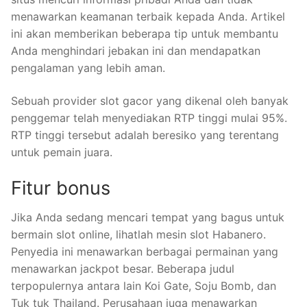
menawarkan keamanan terbaik kepada Anda. Artikel
ini akan memberikan beberapa tip untuk membantu
Anda menghindari jebakan ini dan mendapatkan
pengalaman yang lebih aman.
Sebuah provider slot gacor yang dikenal oleh banyak
penggemar telah menyediakan RTP tinggi mulai 95%.
RTP tinggi tersebut adalah beresiko yang terentang
untuk pemain juara.
Fitur bonus
Jika Anda sedang mencari tempat yang bagus untuk
bermain slot online, lihatlah mesin slot Habanero.
Penyedia ini menawarkan berbagai permainan yang
menawarkan jackpot besar. Beberapa judul
terpopulernya antara lain Koi Gate, Soju Bomb, dan
Tuk tuk Thailand. Perusahaan juga menawarkan