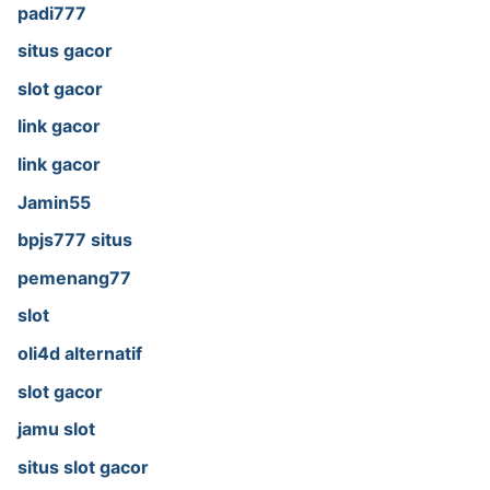
padi777
situs gacor
slot gacor
link gacor
link gacor
Jamin55
bpjs777 situs
pemenang77
slot
oli4d alternatif
slot gacor
jamu slot
situs slot gacor