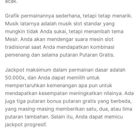
acak.
Grafik permainannya sederhana, tetapi tetap menarik.
Musik latarnya adalah musik slot standar yang
mungkin tidak Anda sukai, tetapi menambah tema
Mesir. Anda akan mendengar suara mesin slot
tradisional saat Anda mendapatkan kombinasi
pemenang dan selama putaran Putaran Gratis.
Jackpot maksimum dalam permainan dasar adalah
50.000x, dan Anda dapat memilih untuk
mempertaruhkan kemenangan apa pun untuk
mendapatkan kesempatan meningkatkan nilainya. Ada
juga tiga putaran bonus putaran gratis yang berbeda,
yang masing-masing memberikan satu, dua, atau lima
putaran tambahan. Selain itu, Anda dapat memicu
jackpot progresif.