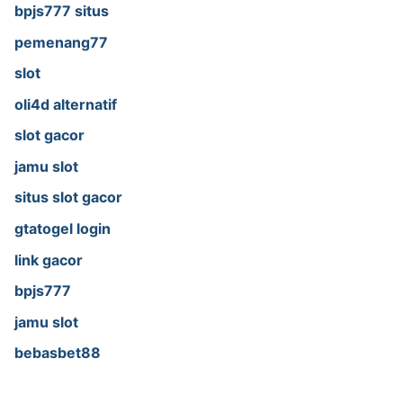
bpjs777 situs
pemenang77
slot
oli4d alternatif
slot gacor
jamu slot
situs slot gacor
gtatogel login
link gacor
bpjs777
jamu slot
bebasbet88