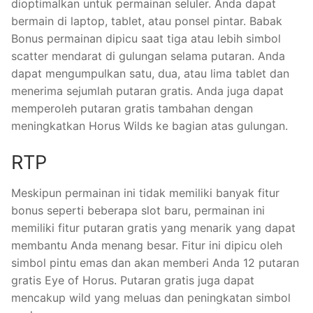
dioptimalkan untuk permainan seluler. Anda dapat
bermain di laptop, tablet, atau ponsel pintar. Babak
Bonus permainan dipicu saat tiga atau lebih simbol
scatter mendarat di gulungan selama putaran. Anda
dapat mengumpulkan satu, dua, atau lima tablet dan
menerima sejumlah putaran gratis. Anda juga dapat
memperoleh putaran gratis tambahan dengan
meningkatkan Horus Wilds ke bagian atas gulungan.
RTP
Meskipun permainan ini tidak memiliki banyak fitur
bonus seperti beberapa slot baru, permainan ini
memiliki fitur putaran gratis yang menarik yang dapat
membantu Anda menang besar. Fitur ini dipicu oleh
simbol pintu emas dan akan memberi Anda 12 putaran
gratis Eye of Horus. Putaran gratis juga dapat
mencakup wild yang meluas dan peningkatan simbol