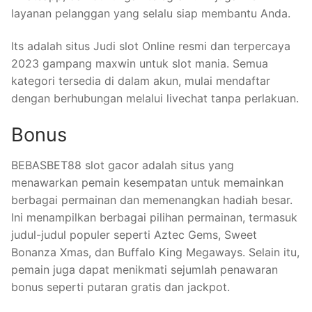
layanan pelanggan yang selalu siap membantu Anda.
Its adalah situs Judi slot Online resmi dan terpercaya
2023 gampang maxwin untuk slot mania. Semua
kategori tersedia di dalam akun, mulai mendaftar
dengan berhubungan melalui livechat tanpa perlakuan.
Bonus
BEBASBET88 slot gacor adalah situs yang
menawarkan pemain kesempatan untuk memainkan
berbagai permainan dan memenangkan hadiah besar.
Ini menampilkan berbagai pilihan permainan, termasuk
judul-judul populer seperti Aztec Gems, Sweet
Bonanza Xmas, dan Buffalo King Megaways. Selain itu,
pemain juga dapat menikmati sejumlah penawaran
bonus seperti putaran gratis dan jackpot.