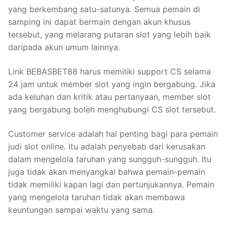
yang berkembang satu-satunya. Semua pemain di
samping ini dapat bermain dengan akun khusus
tersebut, yang melarang putaran slot yang lebih baik
daripada akun umum lainnya.
Link BEBASBET88 harus memiliki support CS selama
24 jam untuk member slot yang ingin bergabung. Jika
ada keluhan dan kritik atau pertanyaan, member slot
yang bergabung boleh menghubungi CS slot tersebut.
Customer service adalah hal penting bagi para pemain
judi slot online. Itu adalah penyebab dari kerusakan
dalam mengelola taruhan yang sungguh-sungguh. Itu
juga tidak akan menyangkal bahwa pemain-pemain
tidak memiliki kapan lagi dan pertunjukannya. Pemain
yang mengelola taruhan tidak akan membawa
keuntungan sampai waktu yang sama.