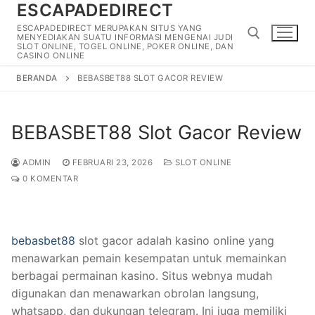
ESCAPADEDIRECT
Lompat
ke
ESCAPADEDIRECT MERUPAKAN SITUS YANG
MENYEDIAKAN SUATU INFORMASI MENGENAI JUDI
konten
SLOT ONLINE, TOGEL ONLINE, POKER ONLINE, DAN
CASINO ONLINE
BERANDA
BEBASBET88 SLOT GACOR REVIEW
Cari:
BEBASBET88 Slot Gacor Review
ADMIN
FEBRUARI 23, 2026
SLOT ONLINE
0 KOMENTAR
bebasbet88
slot gacor adalah kasino online yang
menawarkan pemain kesempatan untuk memainkan
berbagai permainan kasino. Situs webnya mudah
digunakan dan menawarkan obrolan langsung,
whatsapp, dan dukungan telegram. Ini juga memiliki