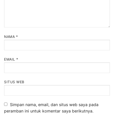
NAMA
*
EMAIL
*
SITUS WEB
Simpan nama, email, dan situs web saya pada
peramban ini untuk komentar saya berikutnya.