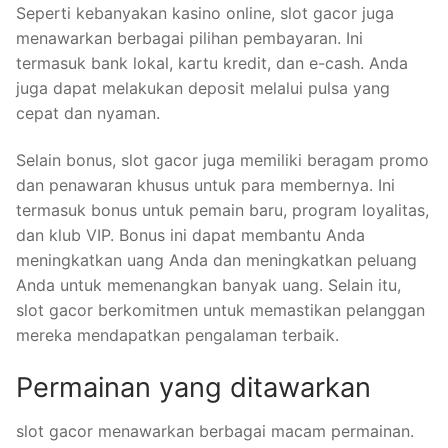
Seperti kebanyakan kasino online, slot gacor juga
menawarkan berbagai pilihan pembayaran. Ini
termasuk bank lokal, kartu kredit, dan e-cash. Anda
juga dapat melakukan deposit melalui pulsa yang
cepat dan nyaman.
Selain bonus, slot gacor juga memiliki beragam promo
dan penawaran khusus untuk para membernya. Ini
termasuk bonus untuk pemain baru, program loyalitas,
dan klub VIP. Bonus ini dapat membantu Anda
meningkatkan uang Anda dan meningkatkan peluang
Anda untuk memenangkan banyak uang. Selain itu,
slot gacor berkomitmen untuk memastikan pelanggan
mereka mendapatkan pengalaman terbaik.
Permainan yang ditawarkan
slot gacor menawarkan berbagai macam permainan.