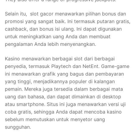
Selain itu, slot gacor menawarkan pilihan bonus dan
promosi yang sangat baik. Ini termasuk putaran gratis,
cashback, dan bonus isi ulang. Ini dapat digunakan
untuk meningkatkan uang Anda dan membuat
pengalaman Anda lebih menyenangkan.
Kasino menawarkan berbagai slot dari berbagai
penyedia, termasuk Playtech dan NetEnt. Game-game
ini menawarkan grafik yang bagus dan pembayaran
yang tinggi, menjadikannya populer di kalangan
pemain. Mereka juga tersedia dalam berbagai mata
uang dan bahasa, dan dapat dimainkan di desktop
atau smartphone. Situs ini juga menawarkan versi uji
coba gratis, sehingga Anda dapat mencoba kasino
sebelum memutuskan untuk menyetor uang
sungguhan.