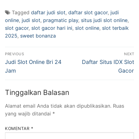
Tagged
daftar judi slot
,
daftar slot gacor
,
judi
online
,
judi slot
,
pragmatic play
,
situs judi slot online
,
slot gacor
,
slot gacor hari ini
,
slot online
,
slot terbaik
2025
,
sweet bonanza
Navigasi
PREVIOUS
NEXT
pos
Previous
Next
Judi Slot Online Bri 24
Daftar Situs IDX Slot
post:
post:
Jam
Gacor
Tinggalkan Balasan
Alamat email Anda tidak akan dipublikasikan.
Ruas
yang wajib ditandai
*
KOMENTAR
*