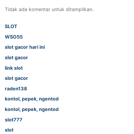
Tidak ada komentar untuk ditampilkan.
SLOT
WSO55
slot gacor hari ini
slot gacor
link slot
slot gacor
raden138
kontol, pepek, ngentod
kontol, pepek, ngentod
slot777
slot