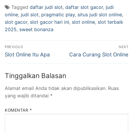
Tagged
daftar judi slot
,
daftar slot gacor
,
judi
online
,
judi slot
,
pragmatic play
,
situs judi slot online
,
slot gacor
,
slot gacor hari ini
,
slot online
,
slot terbaik
2025
,
sweet bonanza
Navigasi
PREVIOUS
NEXT
pos
Previous
Next
Slot Online Itu Apa
Cara Curang Slot Online
post:
post:
Tinggalkan Balasan
Alamat email Anda tidak akan dipublikasikan.
Ruas
yang wajib ditandai
*
KOMENTAR
*