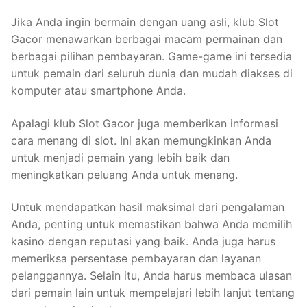
Jika Anda ingin bermain dengan uang asli, klub Slot
Gacor menawarkan berbagai macam permainan dan
berbagai pilihan pembayaran. Game-game ini tersedia
untuk pemain dari seluruh dunia dan mudah diakses di
komputer atau smartphone Anda.
Apalagi klub Slot Gacor juga memberikan informasi
cara menang di slot. Ini akan memungkinkan Anda
untuk menjadi pemain yang lebih baik dan
meningkatkan peluang Anda untuk menang.
Untuk mendapatkan hasil maksimal dari pengalaman
Anda, penting untuk memastikan bahwa Anda memilih
kasino dengan reputasi yang baik. Anda juga harus
memeriksa persentase pembayaran dan layanan
pelanggannya. Selain itu, Anda harus membaca ulasan
dari pemain lain untuk mempelajari lebih lanjut tentang