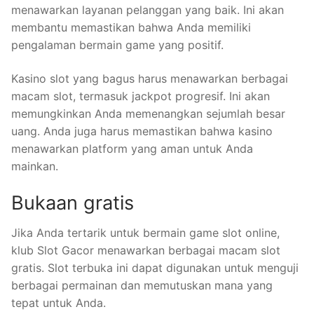
menawarkan layanan pelanggan yang baik. Ini akan
membantu memastikan bahwa Anda memiliki
pengalaman bermain game yang positif.
Kasino slot yang bagus harus menawarkan berbagai
macam slot, termasuk jackpot progresif. Ini akan
memungkinkan Anda memenangkan sejumlah besar
uang. Anda juga harus memastikan bahwa kasino
menawarkan platform yang aman untuk Anda
mainkan.
Bukaan gratis
Jika Anda tertarik untuk bermain game slot online,
klub Slot Gacor menawarkan berbagai macam slot
gratis. Slot terbuka ini dapat digunakan untuk menguji
berbagai permainan dan memutuskan mana yang
tepat untuk Anda.