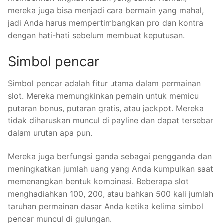
mereka juga bisa menjadi cara bermain yang mahal,
jadi Anda harus mempertimbangkan pro dan kontra
dengan hati-hati sebelum membuat keputusan.
Simbol pencar
Simbol pencar adalah fitur utama dalam permainan
slot. Mereka memungkinkan pemain untuk memicu
putaran bonus, putaran gratis, atau jackpot. Mereka
tidak diharuskan muncul di payline dan dapat tersebar
dalam urutan apa pun.
Mereka juga berfungsi ganda sebagai pengganda dan
meningkatkan jumlah uang yang Anda kumpulkan saat
memenangkan bentuk kombinasi. Beberapa slot
menghadiahkan 100, 200, atau bahkan 500 kali jumlah
taruhan permainan dasar Anda ketika kelima simbol
pencar muncul di gulungan.