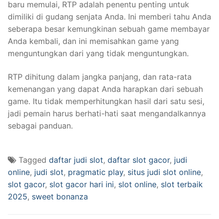
baru memulai, RTP adalah penentu penting untuk
dimiliki di gudang senjata Anda. Ini memberi tahu Anda
seberapa besar kemungkinan sebuah game membayar
Anda kembali, dan ini memisahkan game yang
menguntungkan dari yang tidak menguntungkan.
RTP dihitung dalam jangka panjang, dan rata-rata
kemenangan yang dapat Anda harapkan dari sebuah
game. Itu tidak memperhitungkan hasil dari satu sesi,
jadi pemain harus berhati-hati saat mengandalkannya
sebagai panduan.
Tagged
daftar judi slot
,
daftar slot gacor
,
judi
online
,
judi slot
,
pragmatic play
,
situs judi slot online
,
slot gacor
,
slot gacor hari ini
,
slot online
,
slot terbaik
2025
,
sweet bonanza