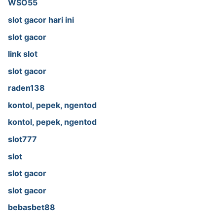
WSO55
slot gacor hari ini
slot gacor
link slot
slot gacor
raden138
kontol, pepek, ngentod
kontol, pepek, ngentod
slot777
slot
slot gacor
slot gacor
bebasbet88