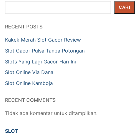
Cari
CARI
RECENT POSTS
Kakek Merah Slot Gacor Review
Slot Gacor Pulsa Tanpa Potongan
Slots Yang Lagi Gacor Hari Ini
Slot Online Via Dana
Slot Online Kamboja
RECENT COMMENTS
Tidak ada komentar untuk ditampilkan.
SLOT