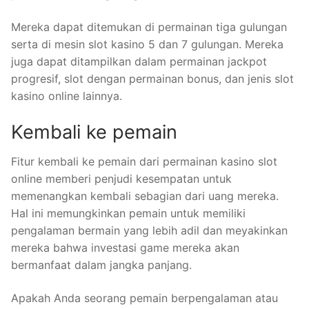
Mereka dapat ditemukan di permainan tiga gulungan
serta di mesin slot kasino 5 dan 7 gulungan. Mereka
juga dapat ditampilkan dalam permainan jackpot
progresif, slot dengan permainan bonus, dan jenis slot
kasino online lainnya.
Kembali ke pemain
Fitur kembali ke pemain dari permainan kasino slot
online memberi penjudi kesempatan untuk
memenangkan kembali sebagian dari uang mereka.
Hal ini memungkinkan pemain untuk memiliki
pengalaman bermain yang lebih adil dan meyakinkan
mereka bahwa investasi game mereka akan
bermanfaat dalam jangka panjang.
Apakah Anda seorang pemain berpengalaman atau