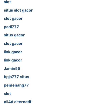
slot
situs slot gacor
slot gacor
padi777
situs gacor
slot gacor
link gacor
link gacor
Jamin55
bpjs777 situs
pemenang77
slot
oli4d alternatif