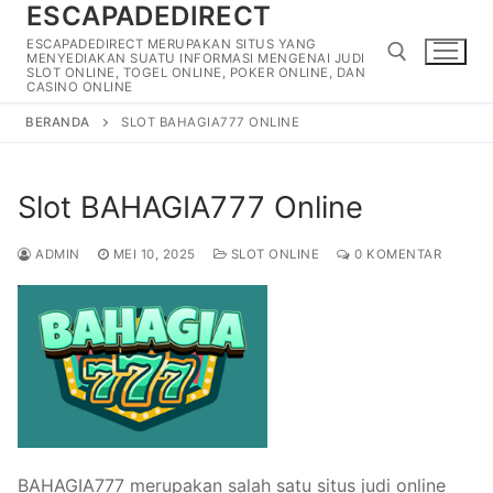
ESCAPADEDIRECT
Lompat
ke
ESCAPADEDIRECT MERUPAKAN SITUS YANG
MENYEDIAKAN SUATU INFORMASI MENGENAI JUDI
konten
SLOT ONLINE, TOGEL ONLINE, POKER ONLINE, DAN
CASINO ONLINE
BERANDA
SLOT BAHAGIA777 ONLINE
Cari:
Slot BAHAGIA777 Online
ADMIN
MEI 10, 2025
SLOT ONLINE
0 KOMENTAR
BAHAGIA777 merupakan salah satu situs judi online