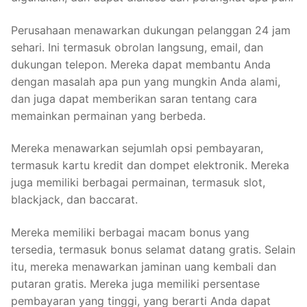
Perusahaan menawarkan dukungan pelanggan 24 jam
sehari. Ini termasuk obrolan langsung, email, dan
dukungan telepon. Mereka dapat membantu Anda
dengan masalah apa pun yang mungkin Anda alami,
dan juga dapat memberikan saran tentang cara
memainkan permainan yang berbeda.
Mereka menawarkan sejumlah opsi pembayaran,
termasuk kartu kredit dan dompet elektronik. Mereka
juga memiliki berbagai permainan, termasuk slot,
blackjack, dan baccarat.
Mereka memiliki berbagai macam bonus yang
tersedia, termasuk bonus selamat datang gratis. Selain
itu, mereka menawarkan jaminan uang kembali dan
putaran gratis. Mereka juga memiliki persentase
pembayaran yang tinggi, yang berarti Anda dapat