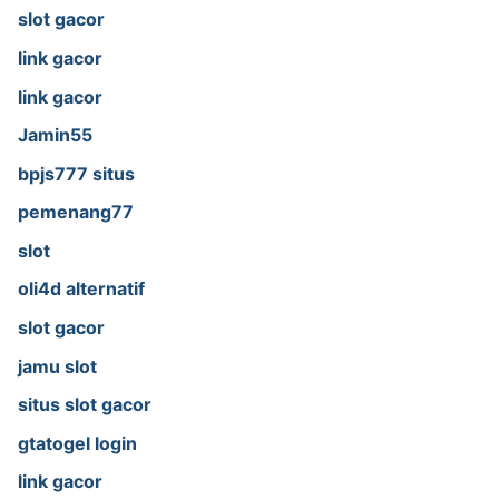
slot gacor
link gacor
link gacor
Jamin55
bpjs777 situs
pemenang77
slot
oli4d alternatif
slot gacor
jamu slot
situs slot gacor
gtatogel login
link gacor