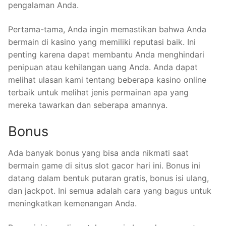
pengalaman Anda.
Pertama-tama, Anda ingin memastikan bahwa Anda
bermain di kasino yang memiliki reputasi baik. Ini
penting karena dapat membantu Anda menghindari
penipuan atau kehilangan uang Anda. Anda dapat
melihat ulasan kami tentang beberapa kasino online
terbaik untuk melihat jenis permainan apa yang
mereka tawarkan dan seberapa amannya.
Bonus
Ada banyak bonus yang bisa anda nikmati saat
bermain game di situs slot gacor hari ini. Bonus ini
datang dalam bentuk putaran gratis, bonus isi ulang,
dan jackpot. Ini semua adalah cara yang bagus untuk
meningkatkan kemenangan Anda.