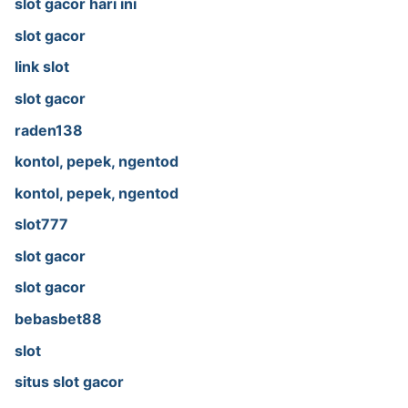
slot gacor hari ini
slot gacor
link slot
slot gacor
raden138
kontol, pepek, ngentod
kontol, pepek, ngentod
slot777
slot gacor
slot gacor
bebasbet88
slot
situs slot gacor