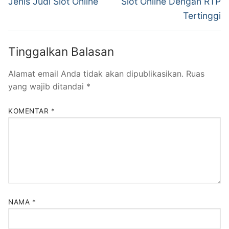
pos
Jenis Judi Slot Online
Slot Online Dengan RTP
post:
post:
Tertinggi
Tinggalkan Balasan
Alamat email Anda tidak akan dipublikasikan.
Ruas
yang wajib ditandai
*
KOMENTAR
*
NAMA
*