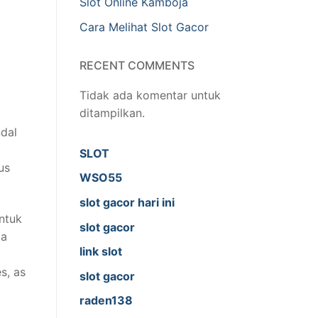
Slot Online Kamboja
Cara Melihat Slot Gacor
RECENT COMMENTS
Tidak ada komentar untuk
ditampilkan.
ndal
SLOT
us
WSO55
slot gacor hari ini
ntuk
slot gacor
ga
link slot
s, as
slot gacor
raden138