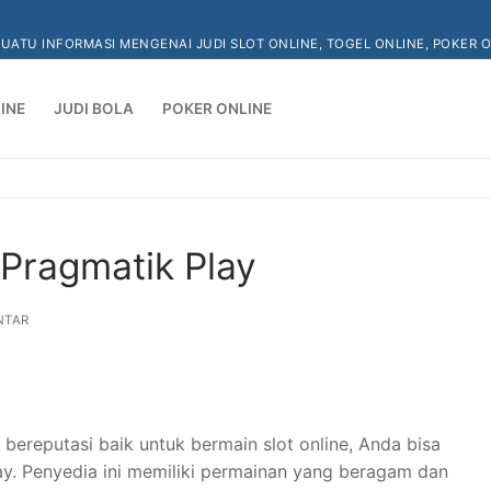
ATU INFORMASI MENGENAI JUDI SLOT ONLINE, TOGEL ONLINE, POKER O
INE
JUDI BOLA
POKER ONLINE
Cari:
 Pragmatik Play
NTAR
bereputasi baik untuk bermain slot online, Anda bisa
lay. Penyedia ini memiliki permainan yang beragam dan