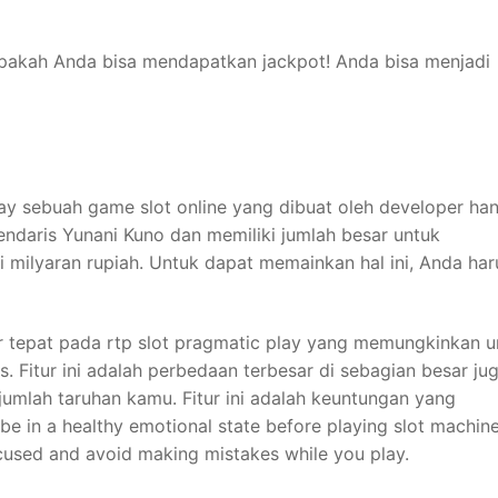
apakah Anda bisa mendapatkan jackpot! Anda bisa menjadi
lay sebuah game slot online yang dibuat oleh developer ha
egendaris Yunani Kuno dan memiliki jumlah besar untuk
milyaran rupiah. Untuk dapat memainkan hal ini, Anda har
r tepat pada rtp slot pragmatic play yang memungkinkan u
 Fitur ini adalah perbedaan terbesar di sebagian besar ju
umlah taruhan kamu. Fitur ini adalah keuntungan yang
 be in a healthy emotional state before playing slot machine
ocused and avoid making mistakes while you play.