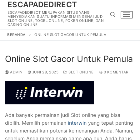
ESCAPADEDIRECT
Lompat
ke
ESCAPADEDIRECT MERUPAKAN SITUS YANG
MENYEDIAKAN SUATU INFORMASI MENGENAI JUDI
konten
SLOT ONLINE, TOGEL ONLINE, POKER ONLINE, DAN
CASINO ONLINE
BERANDA
ONLINE SLOT GACOR UNTUK PEMULA
Cari:
Online Slot Gacor Untuk Pemula
ADMIN
JUNI 28, 2025
SLOT ONLINE
0 KOMENTAR
Ada banyak permainan judi Slot online yang bisa
dipilih. Memilih permainan
interwin
yang tepat penting
untuk memastikan potensi kemenangan Anda. Namun,
sebelum Anda memainkan game apa pun, Anda harus