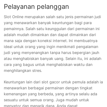
Pelayanan pelanggan
Slot Online merupakan salah satu jenis permainan judi
yang menawarkan banyak keuntungan bagi para
pemainnya. Salah satu keunggulan dari permainan ini
adalah mudah dimainkan dan dapat dimainkan dari
mana saja dengan koneksi internet. Ini membuatnya
ideal untuk orang yang ingin menikmati pengalaman
judi yang menyenangkan tanpa harus bepergian jauh
atau menghabiskan banyak uang. Selain itu, ini adalah
cara yang bagus untuk menghabiskan waktu dan
menghilangkan stres.
Keuntungan lain dari slot gacor untuk pemula adalah ia
menawarkan berbagai permainan dengan tingkat
kemenangan yang berbeda, yang artinya selalu ada
sesuatu untuk semua orang. Juga mudah untuk
menyetor dan menarik dana. Anda dapat