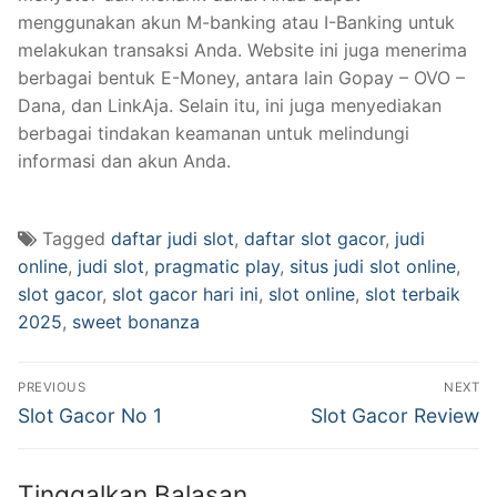
menggunakan akun M-banking atau I-Banking untuk
melakukan transaksi Anda. Website ini juga menerima
berbagai bentuk E-Money, antara lain Gopay – OVO –
Dana, dan LinkAja. Selain itu, ini juga menyediakan
berbagai tindakan keamanan untuk melindungi
informasi dan akun Anda.
Tagged
daftar judi slot
,
daftar slot gacor
,
judi
online
,
judi slot
,
pragmatic play
,
situs judi slot online
,
slot gacor
,
slot gacor hari ini
,
slot online
,
slot terbaik
2025
,
sweet bonanza
Navigasi
PREVIOUS
NEXT
pos
Previous
Next
Slot Gacor No 1
Slot Gacor Review
post:
post:
Tinggalkan Balasan