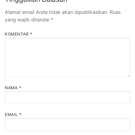
Alamat email Anda tidak akan dipublikasikan.
Ruas
yang wajib ditandai
*
KOMENTAR
*
NAMA
*
EMAIL
*