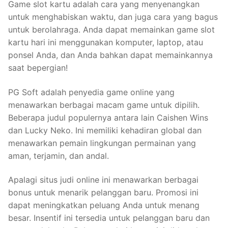
Game slot kartu adalah cara yang menyenangkan
untuk menghabiskan waktu, dan juga cara yang bagus
untuk berolahraga. Anda dapat memainkan game slot
kartu hari ini menggunakan komputer, laptop, atau
ponsel Anda, dan Anda bahkan dapat memainkannya
saat bepergian!
PG Soft adalah penyedia game online yang
menawarkan berbagai macam game untuk dipilih.
Beberapa judul populernya antara lain Caishen Wins
dan Lucky Neko. Ini memiliki kehadiran global dan
menawarkan pemain lingkungan permainan yang
aman, terjamin, dan andal.
Apalagi situs judi online ini menawarkan berbagai
bonus untuk menarik pelanggan baru. Promosi ini
dapat meningkatkan peluang Anda untuk menang
besar. Insentif ini tersedia untuk pelanggan baru dan