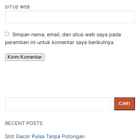
SITUS WEB
Simpan nama, email, dan situs web saya pada
peramban ini untuk komentar saya berikutnya.
Cari
CARI
RECENT POSTS
Slot Gacor Pulsa Tanpa Potongan