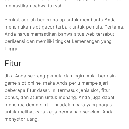
memastikan bahwa itu sah.
Berikut adalah beberapa tip untuk membantu Anda
menemukan slot gacor terbaik untuk pemula. Pertama,
Anda harus memastikan bahwa situs web tersebut
berlisensi dan memiliki tingkat kemenangan yang
tinggi.
Fitur
Jika Anda seorang pemula dan ingin mulai bermain
game slot online, maka Anda perlu mempelajari
beberapa fitur dasar. Ini termasuk jenis slot, fitur
bonus, dan aturan untuk menang. Anda juga dapat
mencoba demo slot – ini adalah cara yang bagus
untuk melihat cara kerja permainan sebelum Anda
menyetor uang.