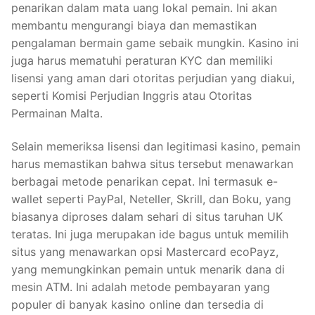
penarikan dalam mata uang lokal pemain. Ini akan
membantu mengurangi biaya dan memastikan
pengalaman bermain game sebaik mungkin. Kasino ini
juga harus mematuhi peraturan KYC dan memiliki
lisensi yang aman dari otoritas perjudian yang diakui,
seperti Komisi Perjudian Inggris atau Otoritas
Permainan Malta.
Selain memeriksa lisensi dan legitimasi kasino, pemain
harus memastikan bahwa situs tersebut menawarkan
berbagai metode penarikan cepat. Ini termasuk e-
wallet seperti PayPal, Neteller, Skrill, dan Boku, yang
biasanya diproses dalam sehari di situs taruhan UK
teratas. Ini juga merupakan ide bagus untuk memilih
situs yang menawarkan opsi Mastercard ecoPayz,
yang memungkinkan pemain untuk menarik dana di
mesin ATM. Ini adalah metode pembayaran yang
populer di banyak kasino online dan tersedia di