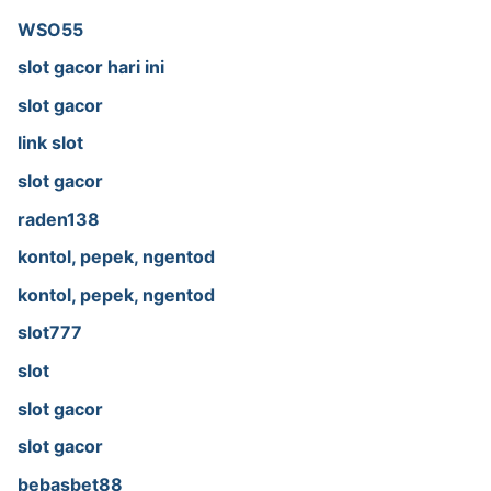
WSO55
slot gacor hari ini
slot gacor
link slot
slot gacor
raden138
kontol, pepek, ngentod
kontol, pepek, ngentod
slot777
slot
slot gacor
slot gacor
bebasbet88