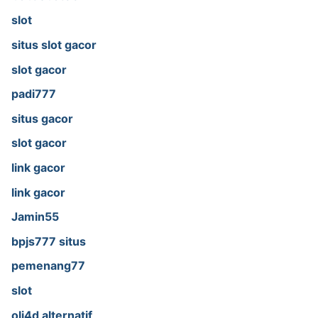
slot
situs slot gacor
slot gacor
padi777
situs gacor
slot gacor
link gacor
link gacor
Jamin55
bpjs777 situs
pemenang77
slot
oli4d alternatif