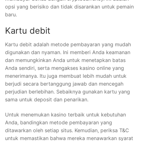
opsi yang berisiko dan tidak disarankan untuk pemain
baru.
Kartu debit
Kartu debit adalah metode pembayaran yang mudah
digunakan dan nyaman. Ini memberi Anda keamanan
dan memungkinkan Anda untuk menetapkan batas
Anda sendiri, serta mengakses kasino online yang
menerimanya. Itu juga membuat lebih mudah untuk
berjudi secara bertanggung jawab dan mencegah
perjudian berlebihan. Sebaiknya gunakan kartu yang
sama untuk deposit dan penarikan.
Untuk menemukan kasino terbaik untuk kebutuhan
Anda, bandingkan metode pembayaran yang
ditawarkan oleh setiap situs. Kemudian, periksa T&C
untuk memastikan bahwa mereka menawarkan syarat