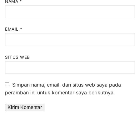
NAMA
*
EMAIL
*
SITUS WEB
Simpan nama, email, dan situs web saya pada
peramban ini untuk komentar saya berikutnya.