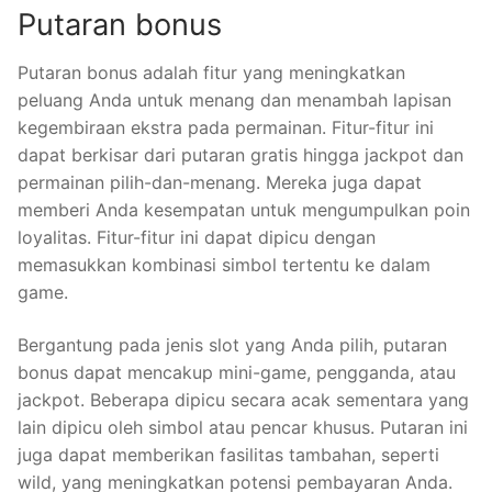
Putaran bonus
Putaran bonus adalah fitur yang meningkatkan
peluang Anda untuk menang dan menambah lapisan
kegembiraan ekstra pada permainan. Fitur-fitur ini
dapat berkisar dari putaran gratis hingga jackpot dan
permainan pilih-dan-menang. Mereka juga dapat
memberi Anda kesempatan untuk mengumpulkan poin
loyalitas. Fitur-fitur ini dapat dipicu dengan
memasukkan kombinasi simbol tertentu ke dalam
game.
Bergantung pada jenis slot yang Anda pilih, putaran
bonus dapat mencakup mini-game, pengganda, atau
jackpot. Beberapa dipicu secara acak sementara yang
lain dipicu oleh simbol atau pencar khusus. Putaran ini
juga dapat memberikan fasilitas tambahan, seperti
wild, yang meningkatkan potensi pembayaran Anda.