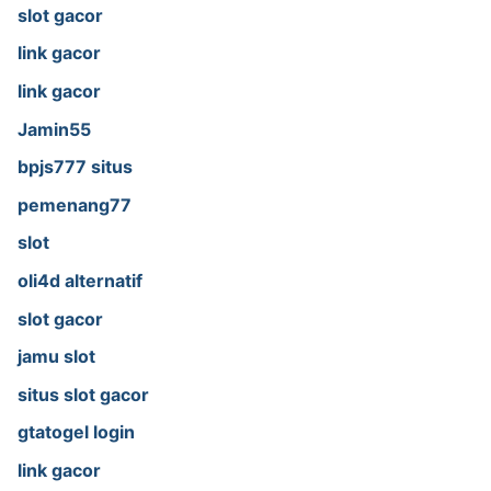
slot gacor
link gacor
link gacor
Jamin55
bpjs777 situs
pemenang77
slot
oli4d alternatif
slot gacor
jamu slot
situs slot gacor
gtatogel login
link gacor