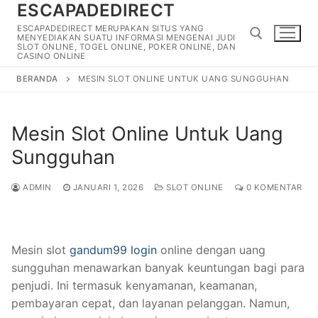
ESCAPADEDIRECT
Lompat
ke
ESCAPADEDIRECT MERUPAKAN SITUS YANG
MENYEDIAKAN SUATU INFORMASI MENGENAI JUDI
konten
SLOT ONLINE, TOGEL ONLINE, POKER ONLINE, DAN
CASINO ONLINE
BERANDA
MESIN SLOT ONLINE UNTUK UANG SUNGGUHAN
Cari:
Mesin Slot Online Untuk Uang
Sungguhan
ADMIN
JANUARI 1, 2026
SLOT ONLINE
0 KOMENTAR
Mesin slot
gandum99 login
online dengan uang
sungguhan menawarkan banyak keuntungan bagi para
penjudi. Ini termasuk kenyamanan, keamanan,
pembayaran cepat, dan layanan pelanggan. Namun,