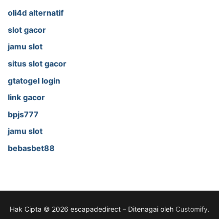
oli4d alternatif
slot gacor
jamu slot
situs slot gacor
gtatogel login
link gacor
bpjs777
jamu slot
bebasbet88
Hak Cipta © 2026 escapadedirect – Ditenagai oleh
Customify
.