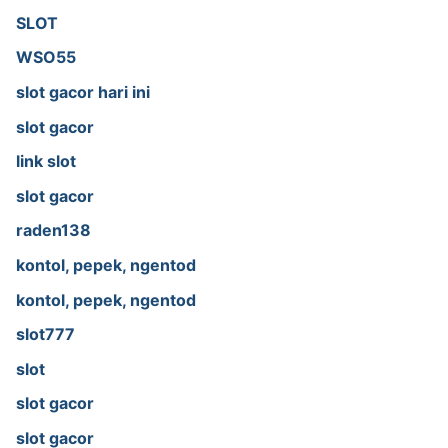
SLOT
WSO55
slot gacor hari ini
slot gacor
link slot
slot gacor
raden138
kontol, pepek, ngentod
kontol, pepek, ngentod
slot777
slot
slot gacor
slot gacor