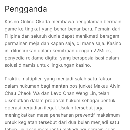
Pengganda
Kasino Online Okada membawa pengalaman bermain
game ke tingkat yang benar-benar baru. Pemain dari
Filipina dan seluruh dunia dapat menikmati beragam
permainan meja dan kapan saja, di mana saja. Kasino
ini diluncurkan dalam kemitraan dengan 22Miles,
penyedia reklame digital yang berspesialisasi dalam
solusi dinamis untuk lingkungan kasino.
Praktik multiplier, yang menjadi salah satu faktor
dalam hukuman bagi mantan bos junket Makau Alvin
Chau Cheok Wa dan Levo Chan Weng Lin, telah
disebutkan dalam proposal hukum sebagai bentuk
operasi perjudian ilegal. Usulan tersebut juga
meningkatkan masa penahanan preventif maksimum
untuk kegiatan tersebut dari dua bulan menjadi satu
tahun. Ini akan membantu melindungi pemain agar