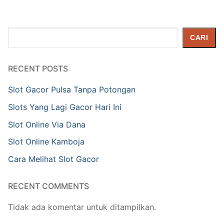
Cari
CARI
RECENT POSTS
Slot Gacor Pulsa Tanpa Potongan
Slots Yang Lagi Gacor Hari Ini
Slot Online Via Dana
Slot Online Kamboja
Cara Melihat Slot Gacor
RECENT COMMENTS
Tidak ada komentar untuk ditampilkan.