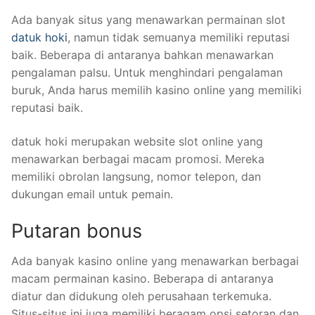
Ada banyak situs yang menawarkan permainan slot
datuk hoki
, namun tidak semuanya memiliki reputasi
baik. Beberapa di antaranya bahkan menawarkan
pengalaman palsu. Untuk menghindari pengalaman
buruk, Anda harus memilih kasino online yang memiliki
reputasi baik.
datuk hoki merupakan website slot online yang
menawarkan berbagai macam promosi. Mereka
memiliki obrolan langsung, nomor telepon, dan
dukungan email untuk pemain.
Putaran bonus
Ada banyak kasino online yang menawarkan berbagai
macam permainan kasino. Beberapa di antaranya
diatur dan didukung oleh perusahaan terkemuka.
Situs-situs ini juga memiliki beragam opsi setoran dan