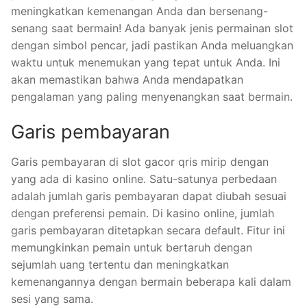
meningkatkan kemenangan Anda dan bersenang-
senang saat bermain! Ada banyak jenis permainan slot
dengan simbol pencar, jadi pastikan Anda meluangkan
waktu untuk menemukan yang tepat untuk Anda. Ini
akan memastikan bahwa Anda mendapatkan
pengalaman yang paling menyenangkan saat bermain.
Garis pembayaran
Garis pembayaran di slot gacor qris mirip dengan
yang ada di kasino online. Satu-satunya perbedaan
adalah jumlah garis pembayaran dapat diubah sesuai
dengan preferensi pemain. Di kasino online, jumlah
garis pembayaran ditetapkan secara default. Fitur ini
memungkinkan pemain untuk bertaruh dengan
sejumlah uang tertentu dan meningkatkan
kemenangannya dengan bermain beberapa kali dalam
sesi yang sama.