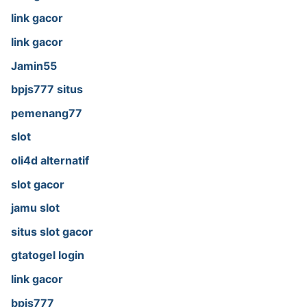
link gacor
link gacor
Jamin55
bpjs777 situs
pemenang77
slot
oli4d alternatif
slot gacor
jamu slot
situs slot gacor
gtatogel login
link gacor
bpjs777