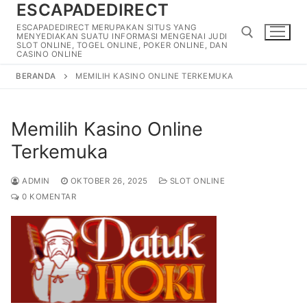
ESCAPADEDIRECT
Lompat
ke
ESCAPADEDIRECT MERUPAKAN SITUS YANG
MENYEDIAKAN SUATU INFORMASI MENGENAI JUDI
konten
SLOT ONLINE, TOGEL ONLINE, POKER ONLINE, DAN
CASINO ONLINE
BERANDA
MEMILIH KASINO ONLINE TERKEMUKA
Cari:
Memilih Kasino Online
Terkemuka
ADMIN
OKTOBER 26, 2025
SLOT ONLINE
0 KOMENTAR