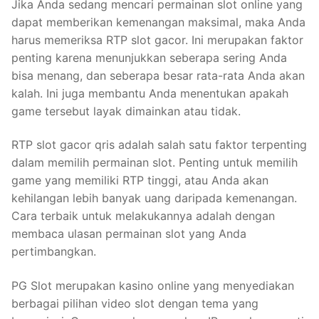
Jika Anda sedang mencari permainan slot online yang
dapat memberikan kemenangan maksimal, maka Anda
harus memeriksa RTP slot gacor. Ini merupakan faktor
penting karena menunjukkan seberapa sering Anda
bisa menang, dan seberapa besar rata-rata Anda akan
kalah. Ini juga membantu Anda menentukan apakah
game tersebut layak dimainkan atau tidak.
RTP slot gacor qris adalah salah satu faktor terpenting
dalam memilih permainan slot. Penting untuk memilih
game yang memiliki RTP tinggi, atau Anda akan
kehilangan lebih banyak uang daripada kemenangan.
Cara terbaik untuk melakukannya adalah dengan
membaca ulasan permainan slot yang Anda
pertimbangkan.
PG Slot merupakan kasino online yang menyediakan
berbagai pilihan video slot dengan tema yang